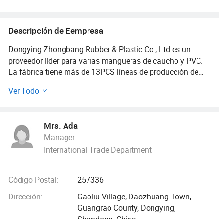
hidráulica, manguera de soldadura,
manguera contra incendios
Descripción de Eempresa
Dongying Zhongbang Rubber & Plastic Co., Ltd es un
proveedor líder para varias mangueras de caucho y PVC.
La fábrica tiene más de 13PCS líneas de producción de
mangueras de caucho, más DE 10pcs líneas de
Ver Todo
producción de mangueras de PVC, 10pcs líneas de
producción de tubos interiores y flaps de neumáticos.
Nuestros productos principales son todo tipo de manguera
Mrs. Ada
de goma, manguera de PVC, tubo interior de neumáticos y
Manager
flaps de neumáticos.la fábrica tiene ISO, CE, RoHS, SGS y
International Trade Department
muchos otros certificados de calidad de manguera. La
buena calidad de la manguera, más de 8 años de
comercio internacional, y más de 15 años de experiencia
Código Postal:
257336
en ingeniería es nuestra ventaja. El objetivo principal de
nuestra empresa es ofrecer mangueras de alta calidad y
Dirección:
Gaoliu Village, Daozhuang Town,
los mejores servicios para cada cliente.
Guangrao County, Dongying,
Shandong, China