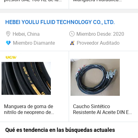
línea hidráulica del
Industrial de Caucho 1sn
combustible del final liso
Manguera
HEBEI YOULU FLUID TECHNOLOGY CO., LTD.
Hebei, China
Miembro Desde: 2020
Miembro Diamante
Proveedor Auditado
Manguera de goma de
Caucho Sintético
nitrilo de neopreno de
Resistente Al Aceite DIN En
pulgadas de rugosidad
853 R1 Manguera De
para
Caucho De Alta Presión
Hidráulica
Qué es tendencia en las búsquedas actuales