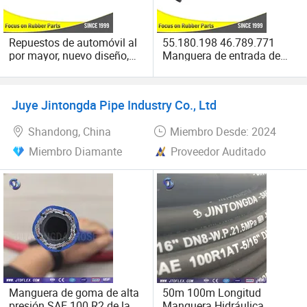
profesionales y el servicio ganan muy buena reputación en
los países extranjeros. Bienvenidos visítenos y para más
cooperación.
Repuestos de automóvil al
55.180.198 46.789.771
por mayor, nuevo diseño,
Manguera de entrada de
nueva manguera de aire del
aire del coche para FIAT
motor, manguera de goma
EPDM 28139-23050 para
Juye Jintongda Pipe Industry Co., Ltd
Hyundai
Shandong, China
Miembro Desde: 2024
Miembro Diamante
Proveedor Auditado
Manguera de goma de alta
50m 100m Longitud
presión SAE 100 R2 de la
Manguera Hidráulica