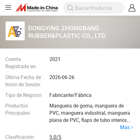
DONGYING ZHONGBANG
RUBBER&PLASTIC CO., LTD.
Cuenta
2021
Registrada en:
Última Fecha de
2026-06-26
Inicio de Sesión:
Tipo de Negocio:
Fabricante/Fábrica
Productos
Manguera de goma, manguera de
Principales:
PVC, manguera industrial, manguera
plana de PVC, flaps de tubo interior,
Más
manguera de aire, manguera de aceite,
manguera de combustible, manguera
Clasificación:
5.0/5