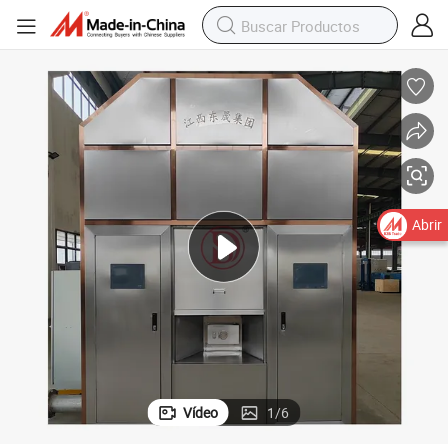
Abrir
Vídeo
1
/
6