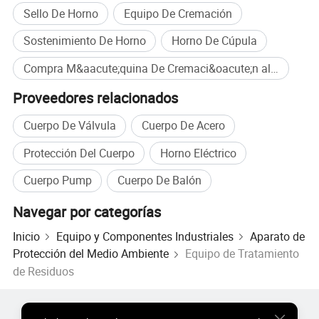
Sello De Horno
Equipo De Cremación
Sostenimiento De Horno
Horno De Cúpula
Compra M&aacute;quina De Cremaci&oacute;n al por mayor
Proveedores relacionados
Cuerpo De Válvula
Cuerpo De Acero
1.Efficiency:
Nuestras máquinas de cremación inteligentes
Protección Del Cuerpo
Horno Eléctrico
están diseñadas para una alta eficiencia, permitiendo
Cuerpo Pump
Cuerpo De Balón
ciclos de cremación más rápidos sin comprometer la
calidad del proceso. Esto es particularmente importante,
Navegar por categorías
ya que los servicios de cremación se enfrentan a una
Inicio
Equipo y Componentes Industriales
Aparato de
demanda creciente.
Protección del Medio Ambiente
Equipo de Tratamiento
de Residuos
2.Sostenibilidad medioambiental:
Estas máquinas
incorporan tecnología avanzada que reduce las emisiones
Productos Populares
Precio de Productos Populares