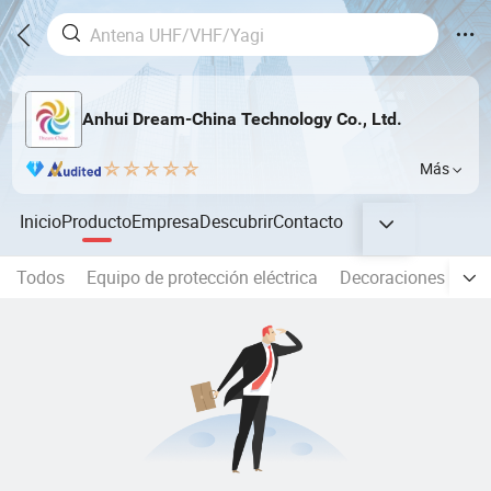
Anhui Dream-China Technology Co., Ltd.
Más
Inicio
Producto
Empresa
Descubrir
Contacto
Todos
Equipo de protección eléctrica
Decoraciones
Bot