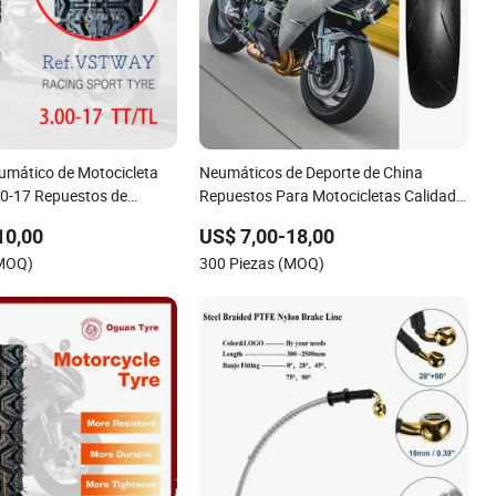
umático de Motocicleta
Neumáticos de Deporte de China
00-17 Repuestos de
Repuestos Para Motocicletas Calidad
 Chinas
120/70-17 Neumático de Motocicleta
10,00
US$ 7,00-18,00
de Carreras
(MOQ)
300 Piezas (MOQ)