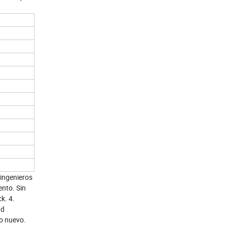
 ingenieros
ento. Sin
k. 4.
ad
 uno nuevo.