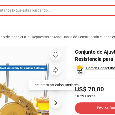
n y de Ingeniería
Repuestos de Maquinaria de Construcción e Ingenier
dora de Alta Resistencia para Construcción de Piezas de Repuesto Doo
Conjunto de Ajus
Resistencia para
Xiamen Doozer Indu
Precios
Encuentra artículos similares
US$ 70,00
10-29
Piezas
Contactar al Proveedor
Enviar Co