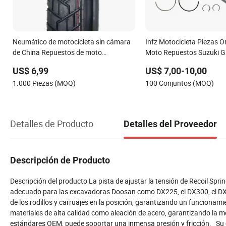
Neumático de motocicleta sin cámara
Infz Motocicleta Piezas Or
de China Repuestos de moto
Moto Repuestos Suzuki G
neumático para scooter en venta
Bloque de Cilindro
US$ 6,99
US$ 7,00-10,00
90/90-19 2.25-17 3.00-12 2.75-14
1.000 Piezas (MOQ)
100 Conjuntos (MOQ)
3.00-10 3.50-10
Detalles de Producto
Detalles del Proveedor
Descripción de Producto
Descripción del producto La pista de ajustar la tensión de Recoil Spri
adecuado para las excavadoras Doosan como DX225, el DX300, el DX34
de los rodillos y carruajes en la posición, garantizando un funciona
materiales de alta calidad como aleación de acero, garantizando la me
estándares OEM, puede soportar una inmensa presión y fricción. Su co