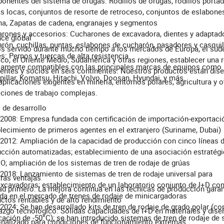
nentes del sistema de orugas: Rodillos de orugas, rodillos portad
s locas, conjuntos de resorte de retroceso, conjuntos de eslabone
a, Zapatas de cadena, engranajes y segmentos
rones y accesorios: Cucharones de excavadora, dientes y adaptad
ce global
rón, cuchillas, puntas, eslabones de cucharón, pasadores y casqui
 servido durante mucho tiempo a los mercados de Europa, el sud
es: Pernos y tuercas de alta resistencia
ico, el Oriente Medio, Sudamérica y otras regiones, establecer una 
iamente compatibles con las principales marcas de equipos como
entes y socios en seis continentes. Nuestros productos están dis
pillar, Komatsu, Hitachi, Volvo, Doosan, Hyundai, y más.
aplicaciones exigentes en minería, entornos polares, agricultura y o
ciones de trabajo complejas.
 de desarrollo
2008: Empresa fundada con certificación de importación-exportaci
lecimiento de primeros agentes en el extranjero (Suriname, Dubai)
2012: Ampliación de la capacidad de producción con cinco líneas 
cción automatizadas; establecimiento de una asociación estratég
; ampliación de los sistemas de tren de rodaje de grúas
2018: Lanzamiento de sistemas de tren de rodaje universal para
ras ventajas
xcavadoras; establecimiento de un laboratorio conjunto de I+D con
ad primero: La mejora continua en las técnicas de producción garan
da en el mercado de trenes de rodaje de minicargadoras
ctos rentables y de alto rendimiento
2024: Se han desarrollado kits de tren de rodaje de grado polar (co
azgo tecnológico: Sólidas capacidades de I+D en materiales y dise
icación de -50°C); se han introducido sistemas de tren de rodaje de 
nalizado para condiciones de funcionamiento extremas