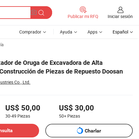
Iniciar sesión
Publicar mi RFQ
Comprador
Ayuda
Apps
Español
ía
san
tador de Oruga de Excavadora de Alta
 Construcción de Piezas de Repuesto Doosan
stries Co., Ltd.
US$ 50,00
US$ 30,00
30-49
Piezas
50+
Piezas
nsulta
Charlar