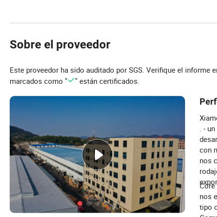
Sobre el proveedor
Este proveedor ha sido auditado por SGS. Verifique el informe 
marcados como "
" están certificados.
Perf
Xiame
. - u
desar
con m
nos c
rodaj
expor
Core
nos e
tipo 