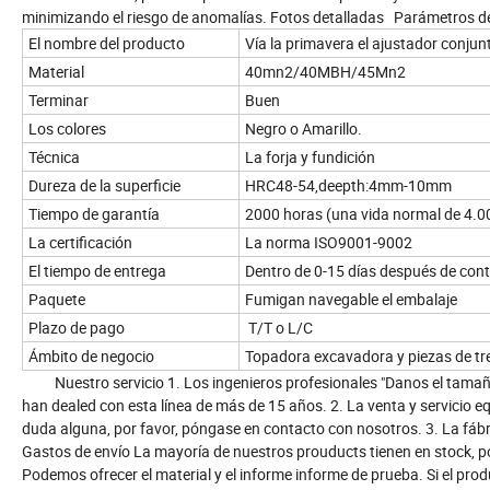
minimizando el riesgo de anomalías. Fotos detalladas Parámetros 
El nombre del producto
Vía la primavera el ajustador conjunto
Material
40mn2/40MBH/45Mn2
Terminar
Buen
Los colores
Negro o Amarillo.
Técnica
La forja y fundición
Dureza de la superficie
HRC48-54,deepth:4mm-10mm
Tiempo de garantía
2000 horas (una vida normal de 4.00
La certificación
La norma ISO9001-9002
El tiempo de entrega
Dentro de 0-15 días después de con
Paquete
Fumigan navegable el embalaje
Plazo de pago
T/T o L/C
Ámbito de negocio
Topadora excavadora y piezas de tren
Nuestro servicio 1. Los ingenieros profesionales "Danos el tamaño,
han dealed con esta línea de más de 15 años. 2. La venta y servicio eq
duda alguna, por favor, póngase en contacto con nosotros. 3. La fábri
Gastos de envío La mayoría de nuestros prouducts tienen en stock, po
Podemos ofrecer el material y el informe informe de prueba. Si el pr