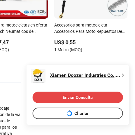
ra motocicletas en oferta
Accesorios para motocicleta
Inch Neumáticos de
Accesorios Para Moto Repuestos De
n América del Sur
Moto An3 Líneas de freno de
7,47
US$ 0,55
motocicleta trenzadas de acero Cables
(MOQ)
1 Metro (MOQ)
de freno Manguera de freno
Xiamen Doozer Industries Co., Ltd.
Enviar Consulta
odaje
Charlar
n de la vía
sto de
s para los
rativa,