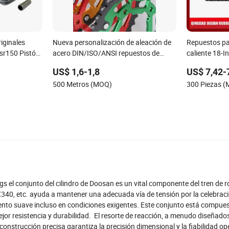
iginales
Nueva personalización de aleación de
Repuestos pa
sr150 Pistón
acero DIN/ISO/ANSI repuestos de
caliente 18-
motos cadena de rodillo de bicicleta
motocicleta e
US$ 1,6-1,8
US$ 7,42-
500 Metros (MOQ)
300 Piezas 
ngs el conjunto del cilindro de Doosan es un vital componente del tren de r
0, etc. ayuda a mantener una adecuada vía de tensión por la celebració
miento suave incluso en condiciones exigentes. Este conjunto está compue
jor resistencia y durabilidad. El resorte de reacción, a menudo diseñado
nstrucción precisa garantiza la precisión dimensional y la fiabilidad ope