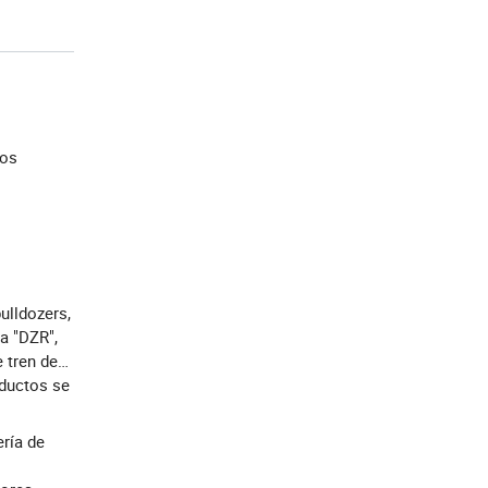
los
ulldozers,
a "DZR",
 tren de
oductos se
ría de