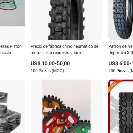
ezas Pistón
Precio de fábrica chino neumático de
Patrón de Ne
iciclo
motocicleta repuestos para
Deportiva 3.
motocicletas enduro scooter sin
Motocicletas
US$ 10,00-50,00
US$ 6,00-
cámara Bajaj 90/90-18 130/80-17
100 Piezas (MOQ)
200 Piezas 
120/70/14