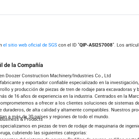
en
el sitio web oficial de SGS
con el ID "
". Los artícu
QIP-ASI257008
il de la Compañía
n Doozer Construction Machinery/Industries Co., Ltd
n fabricante y exportador confiable especializado en la investigación,
rollo y producción de piezas de tren de rodaje para excavadoras y b
ás de 16 años de experiencia en la industria. Centrados en la Marc
omprometemos a ofrecer a los clientes soluciones de sistemas de
e duraderos, de alta calidad y altamente compatibles. Nuestros pr
tan a más de 30 países y regiones de todo el mundo.
 Business & Products
specializamos en piezas de tren de rodaje de maquinaria de ingenie
oruga, cubriendo las siguientes categorías: