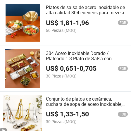
Platos de salsa de acero inoxidable de
alta calidad 304 cuencos para mezclar
ensaladas
US$
1,81
-
1,96
FOB
50 Piezas
(MOQ)
304 Acero Inoxidable Dorado /
Plateado 1-3 Plato de Salsa con
Compartimentos
US$
0,651
-
0,705
FOB
30 Piezas
(MOQ)
Conjunto de platos de cerámica,
cuchara de sopa de acero inoxidable,
cuchara de servicio dorada y soporte
US$
1,33
-
1,50
para bandeja de buffet
FOB
30 Piezas
(MOQ)