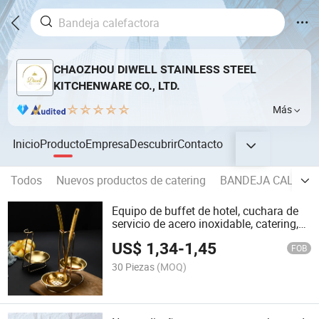
CHAOZHOU DIWELL STAINLESS STEEL
KITCHENWARE CO., LTD.
Más
Inicio
Producto
Empresa
Descubrir
Contacto
Todos
Nuevos productos de catering
BANDEJA CALENT
Equipo de buffet de hotel, cuchara de
servicio de acero inoxidable, catering,
plato de chafing
US$
1,34
-
1,45
FOB
30 Piezas
(MOQ)