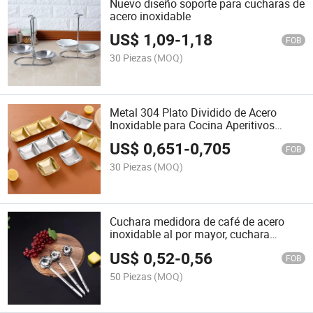
Nuevo diseño soporte para cucharas de
acero inoxidable
US$
1,09
-
1,18
FOB
30 Piezas
(MOQ)
Metal 304 Plato Dividido de Acero
Inoxidable para Cocina Aperitivos
Salsas
US$
0,651
-
0,705
FOB
30 Piezas
(MOQ)
Cuchara medidora de café de acero
inoxidable al por mayor, cuchara
grande para sopa con mango
US$
0,52
-
0,56
FOB
50 Piezas
(MOQ)