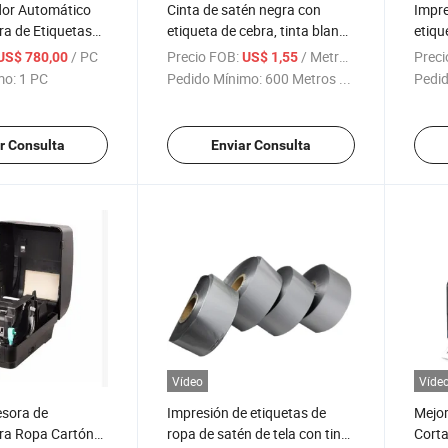
dor Automático
Cinta de satén negra con
Impre
a de Etiquetas
etiqueta de cebra, tinta blanca
etiqu
e Ropa de Tela
a base de agua, cinta de
impre
/ PC
Precio FOB:
/ Metro Cuadrado
Preci
US$ 780,00
US$ 1,55
etán
transferencia térmica
barra
mo:
1 PC
Pedido Mínimo:
600 Metros ...
Pedid
trans
r Consulta
Enviar Consulta
Vídeo
Víde
sora de
Impresión de etiquetas de
Mejor
ara Ropa Cartón
ropa de satén de tela con tinta
Cort