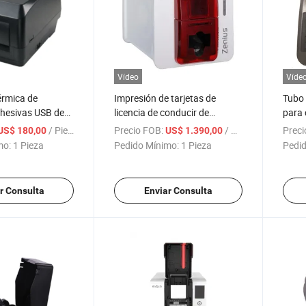
Vídeo
Víde
érmica de
Impresión de tarjetas de
Tubo 
dhesivas USB de
licencia de conducir de
para 
H500b H500e
negocio de sublimación de
de id
/ Pieza
Precio FOB:
/ Pieza
Preci
US$ 180,00
US$ 1.390,00
tintas Zenius impresora de
mo:
1 Pieza
Pedido Mínimo:
1 Pieza
Pedid
tarjetas de PVC plástico
r Consulta
Enviar Consulta