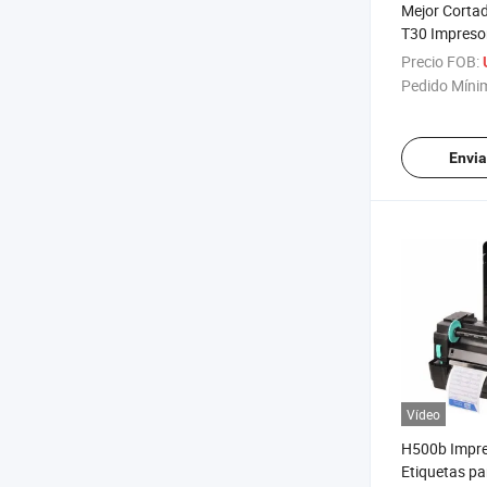
Mejor Corta
T30 Impresor
de Cuidado d
Precio FOB:
de Satén Taf
Pedido Míni
Envia
Vídeo
H500b Impre
Etiquetas p