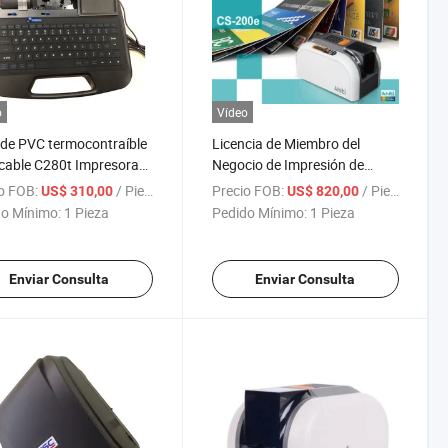
o
Vídeo
de PVC termocontraíble
Licencia de Miembro del
cable C280t Impresora
Negocio de Impresión de
entificación de cable
Tarjetas Directas Hiti CS200e
o FOB:
/ Pieza
Precio FOB:
/ Pieza
US$ 310,00
US$ 820,00
Impresora de Tarjetas de
o Mínimo:
1 Pieza
Pedido Mínimo:
1 Pieza
Plástico
Enviar Consulta
Enviar Consulta