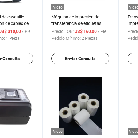
Vídeo
Víde
l de casquillo
Máquina de impresión de
Trans
ón de cables de
transferencia de etiquetas
Impre
0t impresora de
adhesivas directas H500e
Niños
/ Pieza
Precio FOB:
/ Pieza
Preci
US$ 310,00
US$ 160,00
impresora de etiquetas de
Etiqu
mo:
1 Pieza
Pedido Mínimo:
2 Piezas
Pedid
envío
r Consulta
Enviar Consulta
Vídeo
Víde