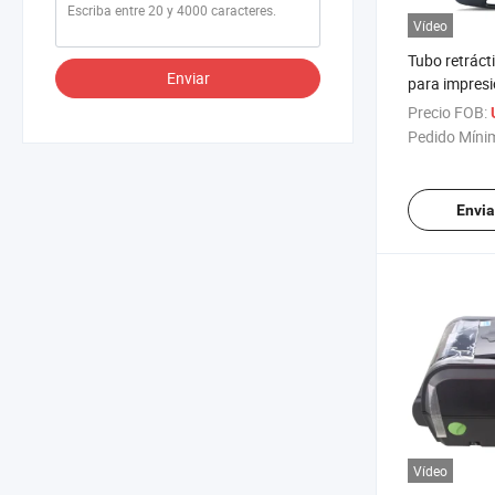
Vídeo
Tubo retrácti
Enviar
para impresi
alambre C28
Precio FOB:
ID de tubo
Pedido Míni
Envia
Vídeo