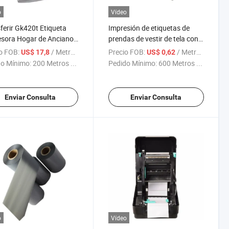
o
Vídeo
ferir Gk420t Etiqueta
Impresión de etiquetas de
sora Hogar de Ancianos
prendas de vestir de tela con
 Blanco Planchar en
impresora Zebra, cinta de
o FOB:
/ Metro Cuadrado
Precio FOB:
/ Metro Cuadrado
US$ 17,8
US$ 0,62
eta de Ropa
tinta térmica negra para
o Mínimo:
200 Metros ...
Pedido Mínimo:
600 Metros ...
lavado
Enviar Consulta
Enviar Consulta
o
Vídeo