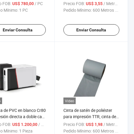
sora de Etiquetas de
Impresión por Transferencia,
o FOB:
/ PC
Precio FOB:
/ Metro Cuadrado
US$ 780,00
US$ 3,55
 Tafetán para Textiles y
Cinta de Resina Color Dorado
o Mínimo:
1 PC
Pedido Mínimo:
600 Metros ...
Brillante
Enviar Consulta
Enviar Consulta
o
Vídeo
ta de PVC en blanco Cr80
Cinta de satén de poliéster
sión directa a doble cara
para impresión TTR, cinta de
sora de tarjetas de
impresora de resina gris
o FOB:
/ Pieza
Precio FOB:
/ Metro Cuadrado
US$ 1.200,00
US$ 1,98
ico Primacy
o Mínimo:
1 Pieza
Pedido Mínimo:
600 Metros ...