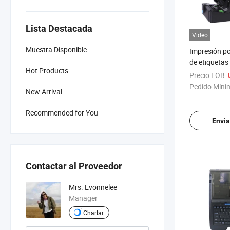
Lista Destacada
Vídeo
Muestra Disponible
Impresión po
de etiquetas
Hot Products
poliéster y 
Precio FOB:
Impresora de
Pedido Míni
New Arrival
textiles para
Recommended for You
Envia
Contactar al Proveedor
Mrs. Evonnelee
Manager
Charlar