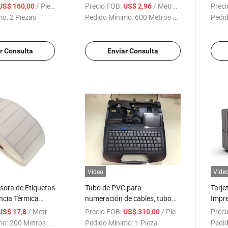
gante Etiqueta de
de resina metálica plateada
Impre
/ Pieza
Precio FOB:
/ Metro Cuadrado
Preci
US$ 160,00
US$ 2,96
a Impresora de
para impresora Zebra
Satén
mo:
2 Piezas
Pedido Mínimo:
600 Metros ...
Pedid
Ropa
r Consulta
Enviar Consulta
Vídeo
Víde
sora de Etiquetas
Tubo de PVC para
Tarje
ncia Térmica
numeración de cables, tubo
Impre
tiqueta Blanca
termocontraíble, impresora de
Impre
/ Metro Cuadrado
Precio FOB:
/ Pieza
Preci
US$ 17,8
US$ 310,00
ar en Ropa
identificación
plást
mo:
200 Metros ...
Pedido Mínimo:
1 Pieza
Pedid