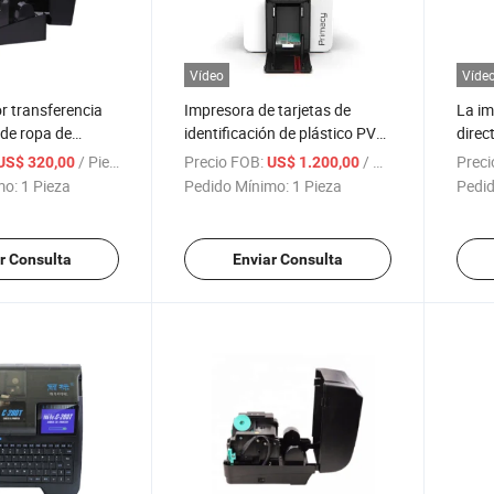
Vídeo
Víde
r transferencia
Impresora de tarjetas de
La im
 de ropa de
identificación de plástico PVC
direc
nylon T310
por sublimación directa
WiFi 
/ Pieza
Precio FOB:
/ Pieza
Preci
US$ 320,00
US$ 1.200,00
 etiquetas
térmica Primacy
pegat
mo:
1 Pieza
Pedido Mínimo:
1 Pieza
Pedid
 ropa
de et
r Consulta
Enviar Consulta