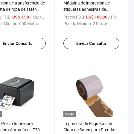
sión de transferencia de
Máquina de impresión de
eta de ropa de satén,
etiquetas adhesivas de
sora de código de
transferencia térmica directa
o FOB:
/ Metro Cuadrado
Precio FOB:
/ Pieza
US$ 1,98
US$ 160,00
s de cebra, cinta de
H500b impresora de cinta de
o Mínimo:
600 Metros ...
Pedido Mínimo:
2 Piezas
ferencia térmica gris
código de barras
Enviar Consulta
Enviar Consulta
o
Vídeo
 Precio Impresora
Impresora de Etiquetas de
adora Automática T30
Cinta de Satén para Prendas,