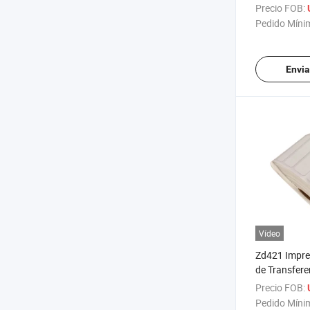
Etiqueta Col
Precio FOB:
Transferenci
Pedido Míni
Etiquetas
Envia
Vídeo
Zd421 Impre
de Transfere
Impresora E
Precio FOB:
para Planch
Pedido Míni