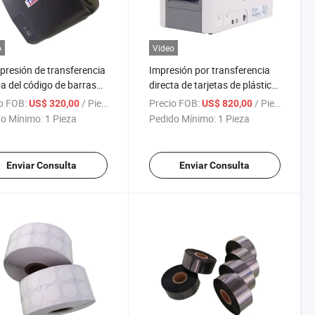
o
Vídeo
presión de transferencia
Impresión por transferencia
ta del código de barras
directa de tarjetas de plástico
Bluetooth T310 Sticker
PVC Hiti CS200e impresora de
o FOB:
/ Pieza
Precio FOB:
/ Pieza
US$ 320,00
US$ 820,00
ina baratos Impresora
tarjetas de identificación por
o Mínimo:
1 Pieza
Pedido Mínimo:
1 Pieza
iquetas
sublimación de tinte
Enviar Consulta
Enviar Consulta