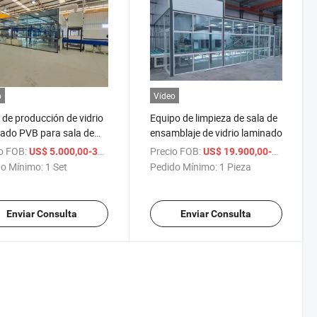
o
Vídeo
 de producción de vidrio
Equipo de limpieza de sala de
ado PVB para sala de
ensamblaje de vidrio laminado
mblaje
a
o FOB:
/ Set
Precio FOB:
US$ 5.000,00-300.000,00
US$ 19.900,00-150.000,00
o Mínimo:
1 Set
Pedido Mínimo:
1 Pieza
Enviar Consulta
Enviar Consulta