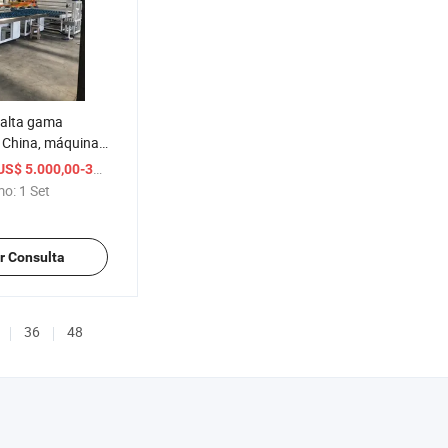
 alta gama
n China, máquina
iento y
/ Set
US$ 5.000,00-300.000,00
de vidrio templado
mo:
1 Set
quina de vidrio
r Consulta
36
48