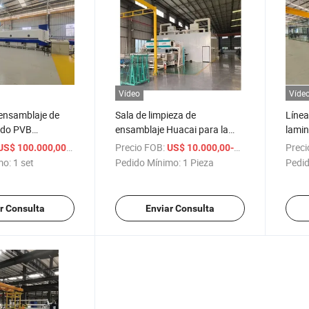
Vídeo
Víde
ensamblaje de
Sala de limpieza de
Línea
ado PVB
ensamblaje Huacai para la
lamin
automática para
producción de máquinas de
ensa
Precio FOB:
/ set
/ Piez
Preci
S$ 100.000,00-300.000,00
US$ 10.000,00-50.000,00
ado procesado
vidrio laminado
mo:
1 set
Pedido Mínimo:
1 Pieza
Pedid
r Consulta
Enviar Consulta