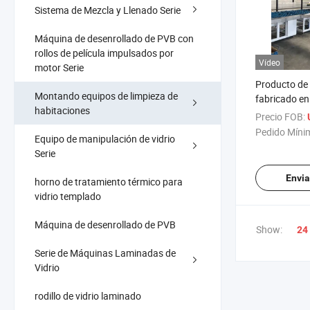
Sistema de Mezcla y Llenado Serie
Máquina de desenrollado de PVB con
rollos de película impulsados por
Vídeo
motor Serie
Producto de
Montando equipos de limpieza de
fabricado e
habitaciones
de procesam
Precio FOB:
fabricación 
Pedido Míni
Equipo de manipulación de vidrio
laminado, má
Serie
laminado
Envia
horno de tratamiento térmico para
vidrio templado
Máquina de desenrollado de PVB
Show:
24
Serie de Máquinas Laminadas de
Vidrio
rodillo de vidrio laminado