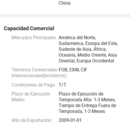
La línea de producción de vidrio compuesto resistente al
China
fuego desarrollada en colaboración con la Academia China
de Ciencias ha pasado años de práctica continua e
investigación. El vidrio procesado resistente al fuego no
Capacidad Comercial
solo tiene alta resistencia a la temperatura, larga duración
Mercados Principales:
América del Norte,
de retardación de llama, sino que también tiene resistencia
Sudamerica, Europa del Este,
a impactos y estabilidad. Elija la tecnología líder y
Sudeste de Asia, África,
manténgase a la vanguardia de la seguridad.
Oceanía, Medio Oriente, Asia
Oriental, Europa Occidental
Esperamos trabajar con ustedes para crear un futuro mejor.
Términos Comerciales
FOB, EXW, CIF
Internacionales(Incoterms):
Condiciones de Pago:
T/T
Plazo de Ejecución
Plazo de Ejecución de
Medio:
Temporada Alta: 1-3 Meses,
Tiempo de Entrega Fuera de
Temporada, 1-3 Meses
Año de Exportación:
2009-01-01