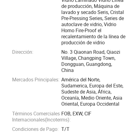
Singapur, Tailandia, Vietnam, Tü Rkiye, Irak, Irán, México,
de producción, Máquina de
lavado y secado Seris, Cristal
Ucrania, Europa, América y otros países y regiones durante
Pre-Pressing Series, Series de
muchas veces. Ha sido seleccionado varias veces como
autoclave de vidrio, Vidrio
proveedor de alta calidad, una de las diez empresas de
Horno Fire-Proof el
equipos de vidrio más importantes y una unidad de
recalentamiento de la línea de
producción de vidrio
confianza.
Dirección:
No. 3 Qiaonan Road, Qiaozi
Village, Changping Town,
Desde su creación, la empresa se ha centrado en la
Dongguan, Guangdong,
investigación y desarrollo y mejora de equipos como
China
lavadoras de vidrio, líneas de producción de vidrio
Mercados Principales:
América del Norte,
laminado y líneas de producción de vidrio resistente al
Sudamerica, Europa del Este,
fuego. La línea de producción semiautomática de vidrio
Sudeste de Asia, África,
Oceanía, Medio Oriente, Asia
laminado tiene un volumen de ventas anual de más de 80
Oriental, Europa Occidental
conjuntos, lo que la convierte en la empresa con la mayor
Términos Comerciales
FOB, EXW, CIF
cuota de mercado de líneas de producción de vidrio
Internacionales(Incoterms):
laminado.
Condiciones de Pago:
T/T