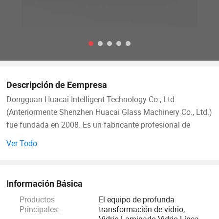
Descripción de Eempresa
Dongguan Huacai Intelligent Technology Co., Ltd.
(Anteriormente Shenzhen Huacai Glass Machinery Co., Ltd.)
fue fundada en 2008. Es un fabricante profesional de
equipos de procesamiento profundo de vidrio que integra
Ver Todo
investigación científica, diseño, producción, ventas,
instalación, y un servicio posventa completo.
Información Básica
Es una empresa nacional de alta tecnología con derechos
Productos
El equipo de profunda
independientes de importación y exportación. Los
Principales:
transformación de vidrio,
productos se han exportado a la India, Malasia, Indonesia,
Vidrio Laminado Vidrio Línea