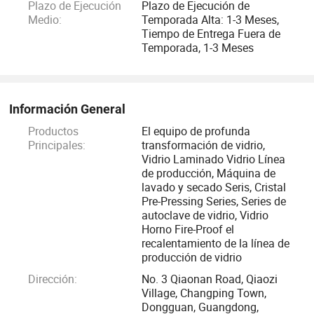
Plazo de Ejecución
Plazo de Ejecución de
La línea de producción de vidrio laminado totalmente
Medio:
Temporada Alta: 1-3 Meses,
automática se está utilizando a gran escala a una
Tiempo de Entrega Fuera de
velocidad media de 40 metros por minuto, lo que puede
Temporada, 1-3 Meses
lograr carga automática, colocación automática de
película, laminación automática y reparación automática
de película, realmente realizando la línea de producción de
Información General
vidrio laminado inteligente y totalmente automatizada;
Productos
El equipo de profunda
Problemas del sector resueltos y puntos débiles del cliente.
Principales:
transformación de vidrio,
Vidrio Laminado Vidrio Línea
La pionera máquina de limpieza y secado de vidrio de
de producción, Máquina de
lavado y secado Seris, Cristal
doble ventilador de Huacai, que ahorra energía, adopta un
Pre-Pressing Series, Series de
modo de fabricación de palas de viento único, que puede
autoclave de vidrio, Vidrio
ayudar a los clientes a ahorrar más de 8 kWh de
Horno Fire-Proof el
electricidad por hora, logrando realmente una utilización
recalentamiento de la línea de
producción de vidrio
eficiente de la energía y convirtiéndose en el producto con
Dirección:
No. 3 Qiaonan Road, Qiaozi
la tasa de recompra más alta.
Village, Changping Town,
Dongguan, Guangdong,