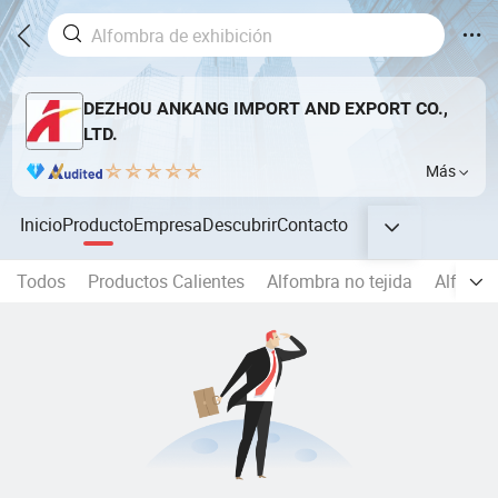
DEZHOU ANKANG IMPORT AND EXPORT CO.,
LTD.
Más
Inicio
Producto
Empresa
Descubrir
Contacto
Todos
Productos Calientes
Alfombra no tejida
Alfombr