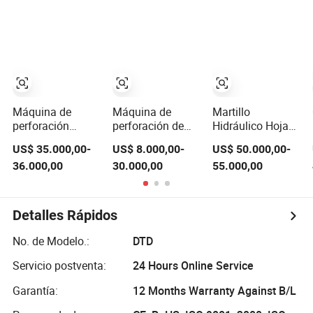
rotativa montada
montada en
Neumático
en camión
camión de
Rotatorio
hidráulico para
profundidad,
Perforación de
minería de pozos
equipo de
Núcleo de Pozo
de agua DTH con
perforación de
de Agua Portátil
proveedor
petróleo, equipos
Equipo de
de perforación de
Perforación para
pozos de agua
Área de Minería
Máquina de
Máquina de
Martillo
en Montañas
perforación
perforación de
Hidráulico Hoja
direccional
núcleo de diseño
Perforación
US$ 35.000,00-
US$ 8.000,00-
US$ 50.000,00-
horizontal para la
portátil, equipo de
Voladura Elevada
36.000,00
30.000,00
55.000,00
construcción de
perforación de
Elevada Piloteo
pozos de agua,
núcleo hidráulico,
con Auger
ingeniería
equipo de
Martillo
geológica,
perforación de
Piloteador
Detalles Rápidos
perforación de
diamante, equipo
Rompedor
mini pozos y
de perforación de
Perforadora de
No. de Modelo.:
DTD
cableado
pozos, equipo de
Rocas DTH
perforación de
Núcleo Rotatorio
Servicio postventa:
24 Hours Online Service
exploración
Mesa de
Garantía:
12 Months Warranty Against B/L
Perforación
Agujero Portable