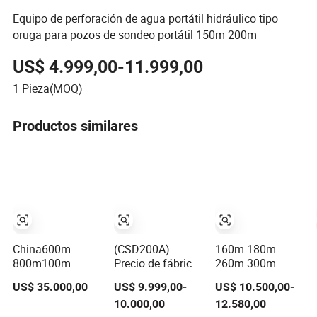
Equipo de perforación de agua portátil hidráulico tipo
oruga para pozos de sondeo portátil 150m 200m
US$ 4.999,00-11.999,00
1
Pieza(MOQ)
Productos similares
China600m
(CSD200A)
160m 180m
800m100m
Precio de fábrica
260m 300m
Perforadora
300m Máquina
500m
US$ 35.000,00
US$ 9.999,00-
US$ 10.500,00-
portátil de núcleo
de perforación de
Profundidad
10.000,00
12.580,00
tipo oruga
pozo de agua
Crawler