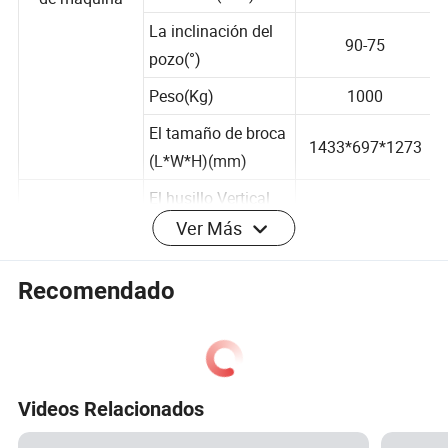
diámetro (mm)
de máquina
La inclinación del
90-75
pozo(°)
Peso(Kg)
1000
El tamaño de broca
1433*697*1273
(L*W*H)(mm)
Ver Más
El husillo Vertical
64/128/287/557
spee(r/min).
El eje vertical
Recomendado
La carrera
450
vertical(mm)
Solo la fuerza de
elevación de la
2500
Videos Relacionados
cuerda (Kg)