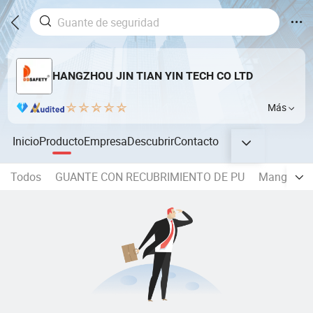
HANGZHOU JIN TIAN YIN TECH CO LTD
Más
Inicio
Producto
Empresa
Descubrir
Contacto
Todos
GUANTE CON RECUBRIMIENTO DE PU
Manga resi