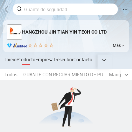
HANGZHOU JIN TIAN YIN TECH CO LTD
Más
Inicio
Producto
Empresa
Descubrir
Contacto
Todos
GUANTE CON RECUBRIMIENTO DE PU
Manga resi