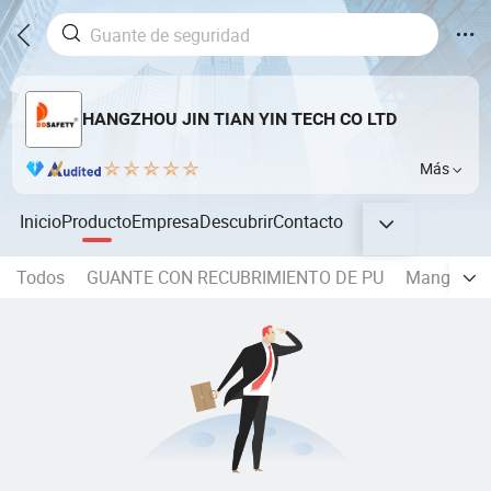
HANGZHOU JIN TIAN YIN TECH CO LTD
Más
Inicio
Producto
Empresa
Descubrir
Contacto
Todos
GUANTE CON RECUBRIMIENTO DE PU
Manga resi