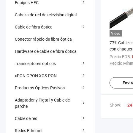
Equipos HFC
Cabeza de red de televisión digital
Cable de fibra óptica
Vídeo
Conector rápido de fibra óptica
77% Cable co
con chaquet
Hardware de cable de fibra óptica
Cable coaxia
Precio FOB:
CATV
Pedido Míni
Transceptores ópticos
xPON GPON XGS-PON
Envia
Productos Ópticos Pasivos
Adaptador y Pigtail y Cable de
Show:
24
parche
Cable de red
Redes Ethernet