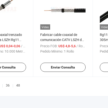
Vídeo
Víde
axial trenzado
Fabricar cable coaxial de
Rg11 
a LSZH Rg11
comunicación CATV LSZH de
305m
l para CCTV,
cobre desnudo Rg11 con gel
Coaxi
/ Metro
Precio FOB:
/ Rollo
Preci
US$ 0,04-0,06
US$ 4,8-5,6
mo:
10.000 Metros
Pedido Mínimo:
1 Rollo
Pedid
r Consulta
Enviar Consulta
36
48