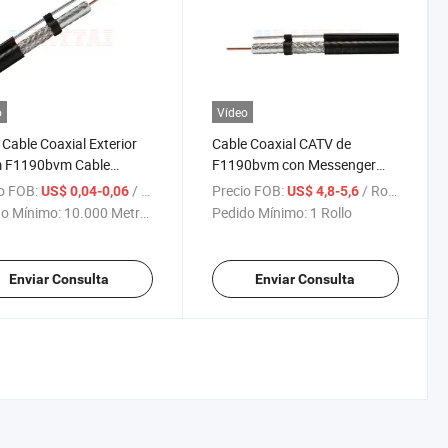
o
Vídeo
Cable Coaxial Exterior
Cable Coaxial CATV de
 F1190bvm Cable
F1190bvm con Messenger
al con Mensajero
Rg58 Rg59 Rg11
o FOB:
/ Metro
Precio FOB:
/ Rollo
US$ 0,04-0,06
US$ 4,8-5,6
o Mínimo:
10.000 Metros
Pedido Mínimo:
1 Rollo
Enviar Consulta
Enviar Consulta