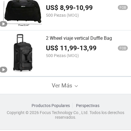
bolsa
US$
8,99
-
10,99
FOB
500 Piezas
(MOQ)
2 Wheel viaje vertical Duffle Bag
US$
11,99
-
13,99
FOB
500 Piezas
(MOQ)
Ver Más
Productos Populares
Perspectivas
Copyright © 2026 Focus Technology Co., Ltd. Todos los derechos
reservados.