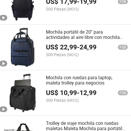
US$
17,99
-
19,99
FOB
500 Piezas
(MOQ)
Mochila portátil de 20" para
actividades al aire libre con mochila
para trar con Hideaway Hiking Trolley
US$
22,99
-
24,99
FOB
500 Piezas
(MOQ)
Mochila con ruedas para laptop,
maleta trolley para negocios
US$
10,99
-
12,99
FOB
500 Piezas
(MOQ)
Trolley de viaje mochila con ruedas
maletas Maleta Mochila para portátil