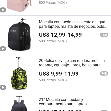
500 Piezas
(MOQ)
Mochila con ruedas resistente al agua
para laptop, maleta de negocios, bolsa
rodante para pernoctar
US$
12,99
-
14,99
FOB
500 Piezas
(MOQ)
20 Bolsa de viaje con ruedas, mochila
rodante, equipaje, libros, bolsa para
laptop
US$
9,99
-
11,99
FOB
500 Piezas
(MOQ)
21″ Mochila con ruedas y
compartimento para laptop