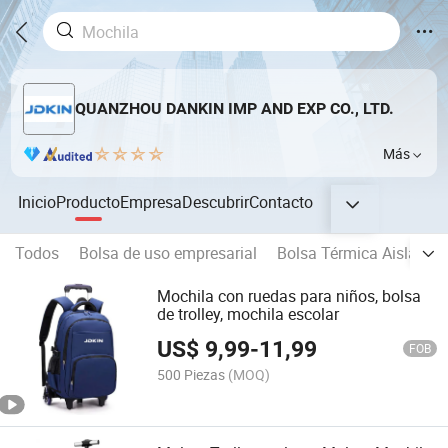
QUANZHOU DANKIN IMP AND EXP CO., LTD.
Más
Inicio
Producto
Empresa
Descubrir
Contacto
Todos
Bolsa de uso empresarial
Bolsa Térmica Aislante
Mochila con ruedas para niños, bolsa
de trolley, mochila escolar
US$
9,99
-
11,99
FOB
500 Piezas
(MOQ)