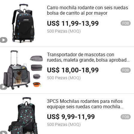
Carro mochila rodante con seis ruedas
bolsa de carrito al por mayor
US$
11,99
-
13,99
FOB
500 Piezas
(MOQ)
Transportador de mascotas con
ruedas, maleta grande, bolsa aprobada
por aerolíneas para perros y gatos
US$
18,00
-
18,99
FOB
500 Piezas
(MOQ)
3PCS Mochilas rodantes para niños
equipaje seis ruedas carro mochila
escolar
US$
9,99
-
11,99
FOB
500 Piezas
(MOQ)