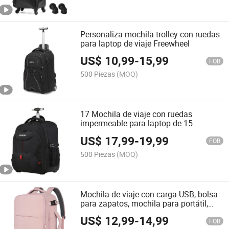
Personaliza mochila trolley con ruedas
para laptop de viaje Freewheel
US$
10,99
-
15,99
FOB
500 Piezas
(MOQ)
17 Mochila de viaje con ruedas
impermeable para laptop de 15
pulgadas
US$
17,99
-
19,99
FOB
500 Piezas
(MOQ)
Mochila de viaje con carga USB, bolsa
para zapatos, mochila para portátil,
bolsa de vuelo, mochila casual para
US$
12,99
-
14,99
enfermeras
FOB