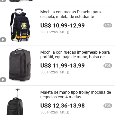
Mochila con ruedas Pikachu para
escuela, maleta de estudiante
US$
10,99
-
12,99
FOB
500 Piezas
(MOQ)
Mochila con ruedas impermeable para
portátil, equipaje de mano, bolsa de
negocios, ordenador para pernoctar
US$
11,99
-
13,99
FOB
500 Piezas
(MOQ)
Maleta de mano tipo trolley mochila de
negocios con 4 ruedas
US$
12,36
-
13,98
FOB
500 Piezas
(MOQ)