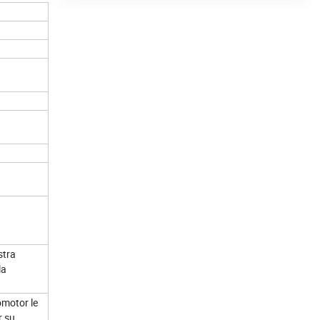
stra
la
omotor le
r su