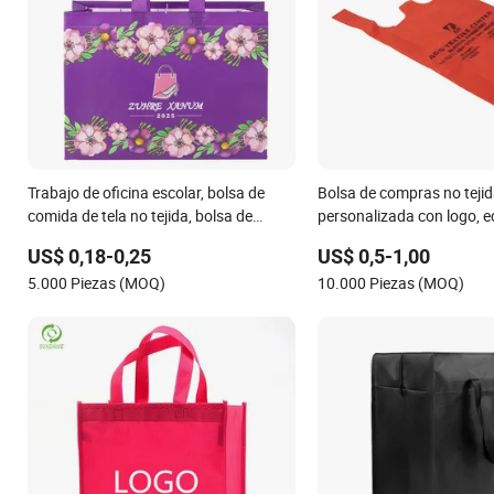
Trabajo de oficina escolar, bolsa de
Bolsa de compras no teji
comida de tela no tejida, bolsa de
personalizada con logo, e
compras de tela no tejida
reciclada, plegable, mant
US$ 0,18-0,25
US$ 0,5-1,00
edredón, zapato, vino, e
5.000 Piezas (MOQ)
10.000 Piezas (MOQ)
prendas, regalo