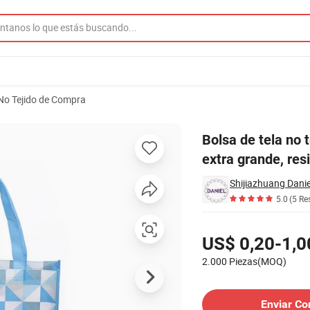
No Tejido de Compra
ecológica, reciclada, extra grande, resistente, para llevar compras en s
Bolsa de tela no t
extra grande, res
Shijiazhuang Danie
5.0
(5 Re
Precios
US$ 0,20-1,0
2.000 Piezas(MOQ)
Contactar al Proveedor
Enviar Co