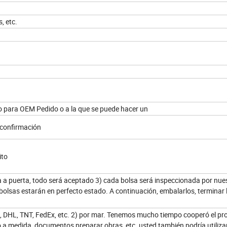
, etc.
o para OEM Pedido o a la que se puede hacer un
a confirmación
ito
ta a puerta, todo será aceptado 3) cada bolsa será inspeccionada por nue
 bolsas estarán en perfecto estado. A continuación, embalarlos, terminar 
S, DHL, TNT, FedEx, etc. 2) por mar. Tenemos mucho tiempo cooperó el pr
o a medida, documentos preparar obras, etc. usted también podría utiliza