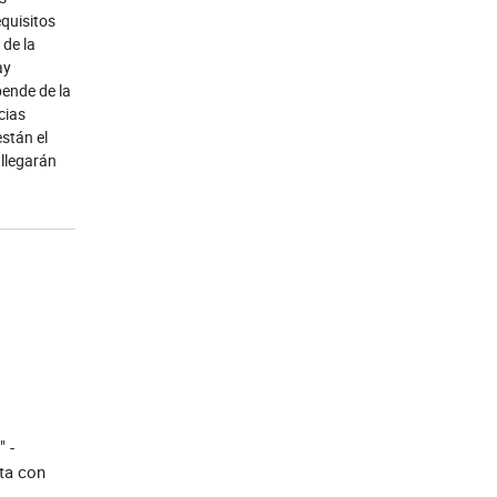
equisitos
 de la
ay
pende de la
cias
stán el
llegarán
 -
ta con