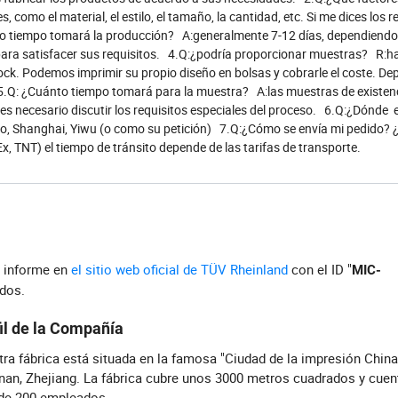
como el material, el estilo, el tamaño, la cantidad, etc. Si me dices los r
nto tiempo tomará la producción? A:generalmente 7-12 días, dependiendo
 para satisfacer sus requisitos. 4.Q:¿podría proporcionar muestras? R:h
ck. Podemos imprimir su propio diseño en bolsas y cobrarle el coste. De
l. 5.Q: ¿Cuánto tiempo tomará para la muestra? A:las muestras de existen
es necesario discutir los requisitos especiales del proceso. 6.Q:¿Dónde e
 Shanghai, Yiwu (o como su petición) 7.Q:¿Cómo se envía mi pedido? ¿
x, TNT) el tiempo de tránsito depende de las tarifas de transporte.
l informe en
el sitio web oficial de TÜV Rheinland
con el ID "
MIC-
ados.
il de la Compañía
ra fábrica está situada en la famosa "Ciudad de la impresión China"
an, Zhejiang. La fábrica cubre unos 3000 metros cuadrados y cuen
de 200 empleados.