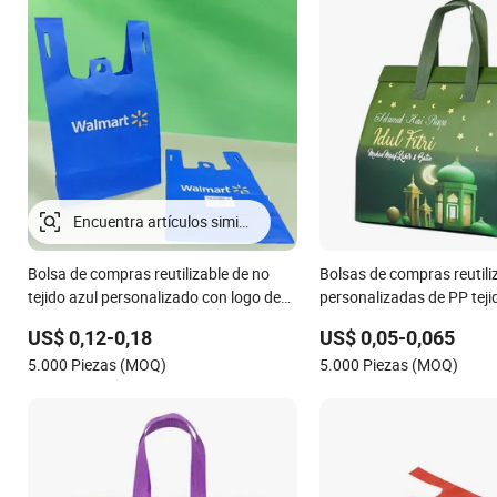
Encuentra artículos similares
Bolsa de compras reutilizable de no
Bolsas de compras reutili
tejido azul personalizado con logo de
personalizadas de PP tejid
Walmart, bolsa plegable para
laminado promocionales
US$ 0,12-0,18
US$ 0,05-0,065
supermercado y venta al por menor
5.000 Piezas (MOQ)
5.000 Piezas (MOQ)