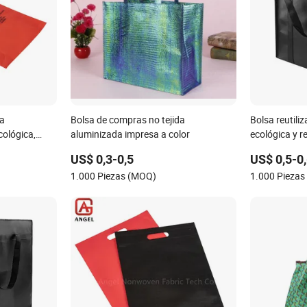
da
Bolsa de compras no tejida
Bolsa reutiliz
cológica,
aluminizada impresa a color
ecológica y r
a, almohada,
US$ 0,3-0,5
US$ 0,5-0
mpaque de
1.000 Piezas (MOQ)
1.000 Pieza