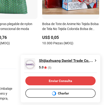
pras plegable de nylon
Bolsa de Tote de Anime No Tejida Bolsa
promocional de moda
de Tela No Tejida Colorida Bolsa de
Tote Waimai Bolsa de Empaque de
0,76
US$ 0,05
Comida Rápida
s (MOQ)
10.000 Piezas (MOQ)
Shijiazhuang Daniel Trade Co., Ltd
5.0
(5)
Enviar Consulta
 Embalaje
dero y
Charlar
ompra,