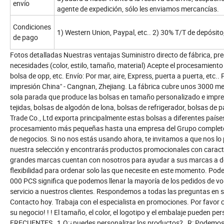
envío
agente de expedición, sólo les enviamos mercancías.
Condiciones
1) Western Union, Paypal, etc.. 2) 30% T/T de depósito,
de pago
Fotos detalladas Nuestras ventajas Suministro directo de fábrica, pre
necesidades (color, estilo, tamaño, material) Acepte el procesamient
bolsa de opp, etc. Envío: Por mar, aire, Express, puerta a puerta, etc.
impresión China" - Cangnan, Zhejiang. La fábrica cubre unos 3000 
sola parada que produce las bolsas en tamaño personalizado e impre
tejidas, bolsas de algodón de lona, bolsas de refrigerador, bolsas de p
Trade Co., Ltd exporta principalmente estas bolsas a diferentes paíse
procesamiento más pequeñas hasta una empresa del Grupo completo, 
de negocios. Si no nos estás usando ahora, te invitamos a que nos lo 
nuestra selección y encontrarás productos promocionales con caracter
grandes marcas cuentan con nosotros para ayudar a sus marcas a des
flexibilidad para ordenar solo las que necesite en este momento. Po
000 PCS significa que podemos llenar la mayoría de los pedidos de vo
servicio a nuestros clientes. Respondemos a todas las preguntas en 
Contacto hoy. Trabaja con el especialista en promociones. Por favor 
su negocio! ! ! El tamaño, el color, el logotipo y el embalaje pueden
FRECUENTES 1.Q:¿puedes personalizar los productos? R: Podemos fa