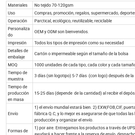
Materiales
No tejido 70-120gsm
Uso
Compras, promoción, regalos, supermercado, deportes
Operación
Parctical, ecológico, reutilizable, reciclable
Personaliza
OEM y ODM son bienvenidos.
do
Impresión
Todos los tipos de impresión como su necesidad
Detalles de
Cartón o impermeable según el tamaño de la bolsa
embalaje
MOQ
1000 unidades de cada tipo, cada color y cada tamañ
Tiempo de
3 días (sin logotipo) 5-7 días (con logo) después de l
muestra
Tiempo de
producción
15-25 días (depende de la cantidad) al recibir el depós
en masa
1) el envío mundial estará bien. 2) EXW,FOB,CIF, puer
Envío
fábrica Q.C, y lo mejor es asegurarse de que todas las
producción y organizar el envío.
1) por aire. Entregamos los productos a través de UP
Formas de
ayudará a hacer frente a la reserva de envío, despach