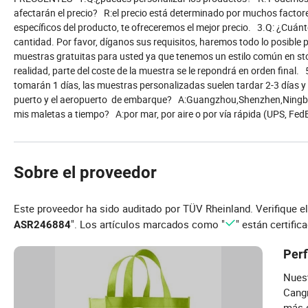
afectarán el precio? R:el precio está determinado por muchos factores, 
específicos del producto, te ofreceremos el mejor precio. 3.Q: ¿Cuá
cantidad. Por favor, díganos sus requisitos, haremos todo lo posible
muestras gratuitas para usted ya que tenemos un estilo común en sto
realidad, parte del coste de la muestra se le repondrá en orden fina
tomarán 1 días, las muestras personalizadas suelen tardar 2-3 días y 
puerto y el aeropuerto de embarque? A:Guangzhou,Shenzhen,Ningbo,
mis maletas a tiempo? A:por mar, por aire o por vía rápida (UPS, FedE
Sobre el proveedor
Este proveedor ha sido auditado por TÜV Rheinland. Verifique e
". Los artículos marcados como "
" están certific
ASR246884
Perf
Nuest
Cangn
más 