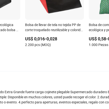
ecológica
Bolsa de llevar de tela no tejida PP de
Bolsa de com
zado bolsa de
corte troquelado reutilizable y colorida
ecológica y 
emallera de
100% ecológica con logo
US$ 0,016-0,028
US$ 0,58-
e regalo
2.200 pcs (MOQ)
1.000 Pieza
ado Extra Grande fuerte carga cojinete plegable Supermercado duradero
ltiple: Disponible en muchos colores, usted puede recoger el color. 2.dura
to o evento. 4.perfecto para aperturas, eventos especiales, regalo con c