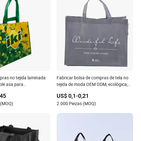
pras no tejida laminada
Fabricar bolsa de compras de tela no
ble asa para
tejida de moda OEM ODM, ecológica,
o
con asas de bucle de PP, bolsa de
,45
US$ 0,1-0,21
compras colorida de tela no tejida
s (MOQ)
2.000 Piezas (MOQ)