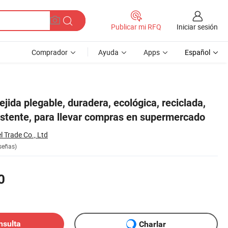
Iniciar sesión
Publicar mi RFQ
Comprador
Ayuda
Apps
Español
upermercado
ejida plegable, duradera, ecológica, reciclada,
istente, para llevar compras en supermercado
l Trade Co., Ltd
señas)
0
nsulta
Charlar