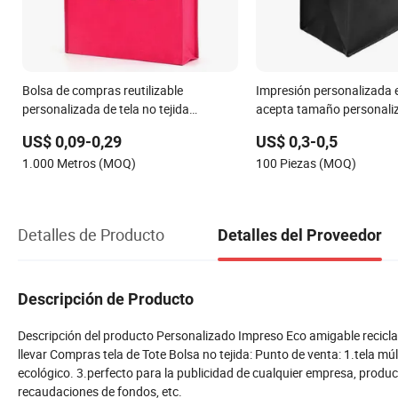
Bolsa de compras reutilizable
Impresión personalizada 
personalizada de tela no tejida
acepta tamaño personali
reciclada ecológica con logo
compras laminada con cr
US$ 0,09-0,29
US$ 0,3-0,5
no tejido con asas bolsa d
1.000 Metros (MOQ)
100 Piezas (MOQ)
Detalles de Producto
Detalles del Proveedor
Descripción de Producto
Descripción del producto Personalizado Impreso Eco amigable recicl
llevar Compras tela de Tote Bolsa no tejida: Punto de venta: 1.tela mú
ecológico. 3.perfecto para la publicidad de cualquier empresa, produc
recaudaciones de fondos, etc.