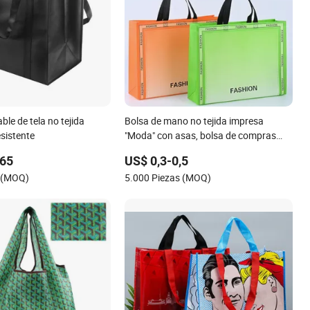
able de tela no tejida
Bolsa de mano no tejida impresa
esistente
"Moda" con asas, bolsa de compras
reutilizable y moderna, bolsa de regalo
,65
US$ 0,3-0,5
ecológica y ligera para tienda de ropa,
s (MOQ)
5.000 Piezas (MOQ)
comercio minorista, supermercado