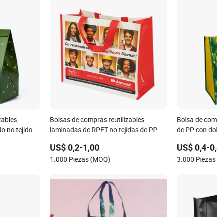
zables
Bolsas de compras reutilizables
Bolsa de com
o no tejido
laminadas de RPET no tejidas de PP
de PP con do
personalizadas promocionales
supermercad
US$ 0,2-1,00
US$ 0,4-0
1.000 Piezas (MOQ)
3.000 Pieza