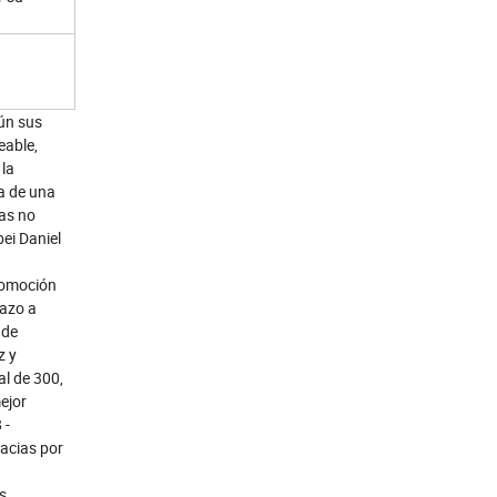
gún sus
eable,
 la
a de una
sas no
bei Daniel
romoción
tazo a
 de
z y
al de 300,
ejor
 -
racias por
s