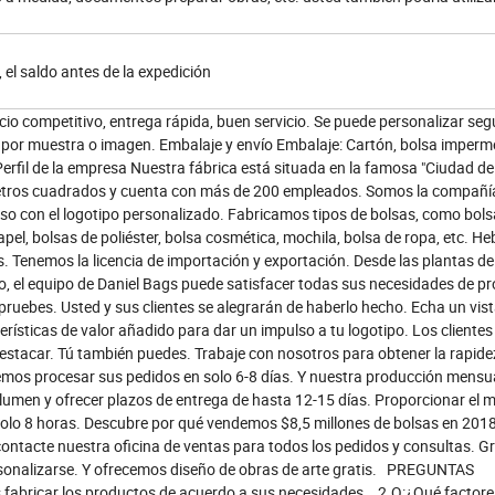
 el saldo antes de la expedición
cio competitivo, entrega rápida, buen servicio. Se puede personalizar se
o por muestra o imagen. Embalaje y envío Embalaje: Cartón, bolsa imperm
. Perfil de la empresa Nuestra fábrica está situada en la famosa "Ciudad de
metros cuadrados y cuenta con más de 200 empleados. Somos la compañí
so con el logotipo personalizado. Fabricamos tipos de bolsas, como bol
apel, bolsas de poliéster, bolsa cosmética, mochila, bolsa de ropa, etc. He
s. Tenemos la licencia de importación y exportación. Desde las plantas de
el equipo de Daniel Bags puede satisfacer todas sus necesidades de p
pruebes. Usted y sus clientes se alegrarán de haberlo hecho. Echa un vis
ísticas de valor añadido para dar un impulso a tu logotipo. Los clientes
tacar. Tú también puedes. Trabaje con nosotros para obtener la rapide
demos procesar sus pedidos en solo 6-8 días. Y nuestra producción mensu
lumen y ofrecer plazos de entrega de hasta 12-15 días. Proporcionar el m
solo 8 horas. Descubre por qué vendemos $8,5 millones de bolsas en 2018
contacte nuestra oficina de ventas para todos los pedidos y consultas. G
 personalizarse. Y ofrecemos diseño de obras de arte gratis. PREGUNTAS
bricar los productos de acuerdo a sus necesidades. 2.Q:¿Qué factore