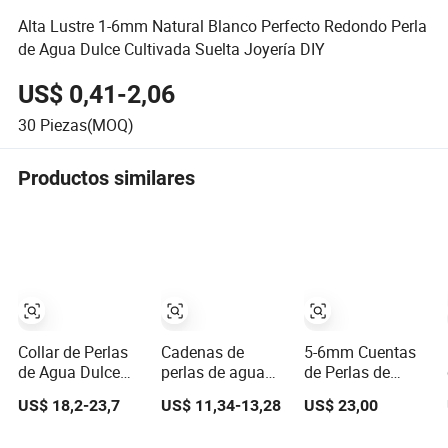
Alta Lustre 1-6mm Natural Blanco Perfecto Redondo Perla
de Agua Dulce Cultivada Suelta Joyería DIY
US$ 0,41-2,06
30
Piezas(MOQ)
Productos similares
Collar de Perlas
Cadenas de
5-6mm Cuentas
de Agua Dulce
perlas de agua
de Perlas de
Redondas
dulce naturales
Agua Dulce
US$ 18,2-23,7
US$ 11,34-13,28
US$ 23,00
Naturales
elegantes al por
Cultivadas
Blancas de Plata
mayor para la
Naturales en