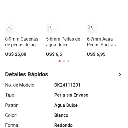
Esterlina Clásico
elaboración de
Forma de Papa
al por mayor 3-4
joyas de bricolaje
(XL180116)
mm
8-9mm Cadenas
5-6mm Perlas de
6-7mm Aaaa
de perlas de agua
agua dulce
Perlas Sueltas
dulce cultivadas
cultivadas
Redondas
US$ 25,00
US$ 6,5
US$ 6,95
naturales chinas
naturales en
Naturales
AA al por mayor,
forma de arroz
Blancas de Agua
perlas de Zhuji
baratas al por
Dulce de Alta
(XL180112)
mayor (E180089)
Calidad
Detalles Rápidos
(XL110048)
No. de Modelo.:
DK24111201
Tipo:
Perla sin Envase
Patrón:
Agua Dulce
Color:
Blanco
Forma:
Redondo