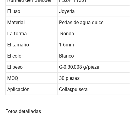
Número de PSModel
PS24111201
El uso
Joyería
Material
Perlas de agua dulce
La forma
Ronda
El tamaño
1-6mm
El color
Blanco
El peso
G-0.30,008 g/pieza
MOQ
30 piezas
Aplicación
Collar,pulsera
Fotos detalladas