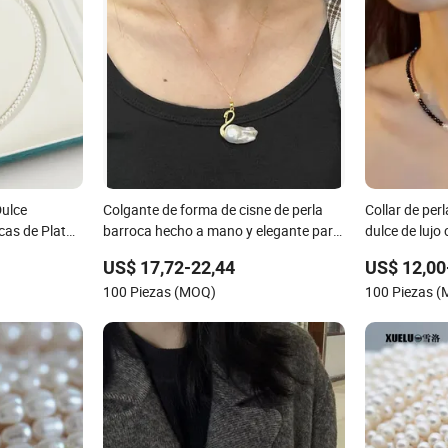
Dulce
Colgante de forma de cisne de perla
Collar de per
cas de Plata
barroca hecho a mano y elegante para
dulce de lujo
mayor 3-4 mm
una belleza atemporal
emparejadas 
US$ 17,72-22,44
US$ 12,00
100 Piezas (MOQ)
100 Piezas 