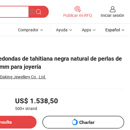
Iniciar sesión
Publicar mi RFQ
Comprador
Ayuda
Apps
Español
redondas de tahitiana negra natural de perlas de
mm para joyería
Daking Jewellery Co., Ltd.
US$ 1.538,50
500+
strand
nsulta
Charlar