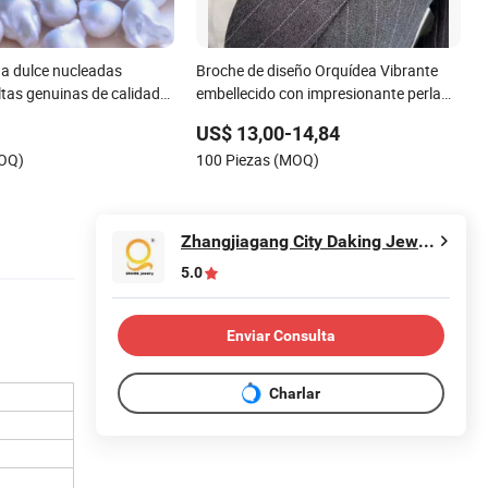
ua dulce nucleadas
Broche de diseño Orquídea Vibrante
ltas genuinas de calidad
embellecido con impresionante perla
43)
de agua dulce natural
US$ 13,00-14,84
MOQ)
100 Piezas (MOQ)
Zhangjiagang City Daking Jewellery Co., Ltd.
5.0
Enviar Consulta
Charlar