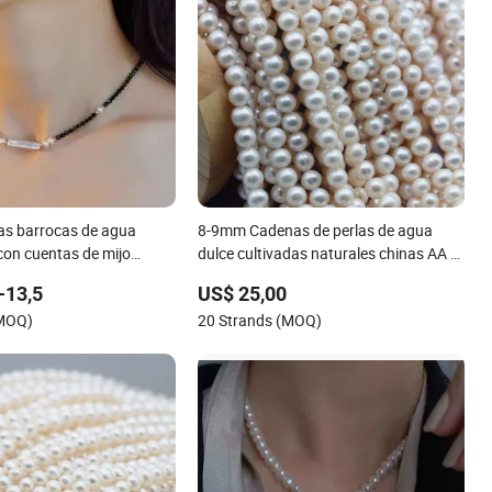
las barrocas de agua
8-9mm Cadenas de perlas de agua
 con cuentas de mijo
dulce cultivadas naturales chinas AA al
con espinela negra
por mayor, perlas de Zhuji (XL180112)
-13,5
US$ 25,00
(MOQ)
20 Strands (MOQ)