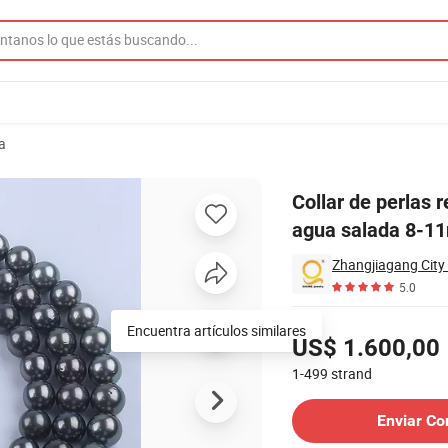
a
ra natural de perlas de agua salada 8-11mm para joyería
Collar de perlas 
agua salada 8-11
Zhangjiagang City 
5.0
Precios
Encuentra artículos similares
US$ 1.600,00
1-499
strand
Contactar al Proveedor
Enviar Co