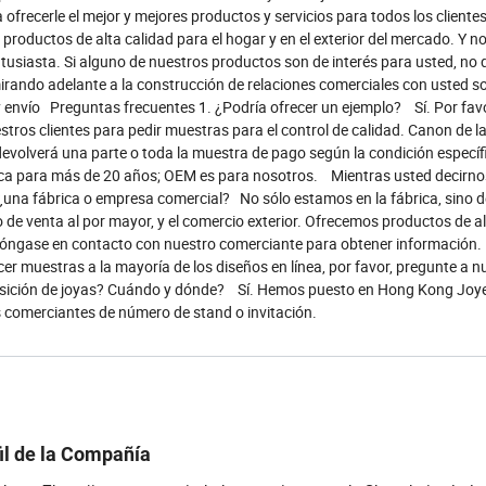
ofrecerle el mejor y mejores productos y servicios para todos los cliente
productos de alta calidad para el hogar y en el exterior del mercado. Y n
ntusiasta. Si alguno de nuestros productos son de interés para usted, no
ando adelante a la construcción de relaciones comerciales con usted so
 envío Preguntas frecuentes 1. ¿Podría ofrecer un ejemplo? Sí. Por favo
estros clientes para pedir muestras para el control de calidad. Canon de 
evolverá una parte o toda la muestra de pago según la condición específi
brica para más de 20 años; OEM es para nosotros. Mientras usted decirno
¿una fábrica o empresa comercial? No sólo estamos en la fábrica, sino 
o de venta al por mayor, y el comercio exterior. Ofrecemos productos de al
? Póngase en contacto con nuestro comerciante para obtener información.
r muestras a la mayoría de los diseños en línea, por favor, pregunte a n
 exposición de joyas? Cuándo y dónde? Sí. Hemos puesto en Hong Kong Joye
s comerciantes de número de stand o invitación.
il de la Compañía