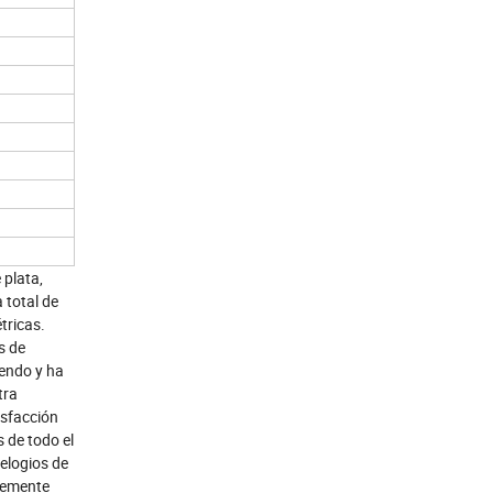
 plata,
 total de
tricas.
s de
iendo y ha
tra
isfacción
 de todo el
 elogios de
temente