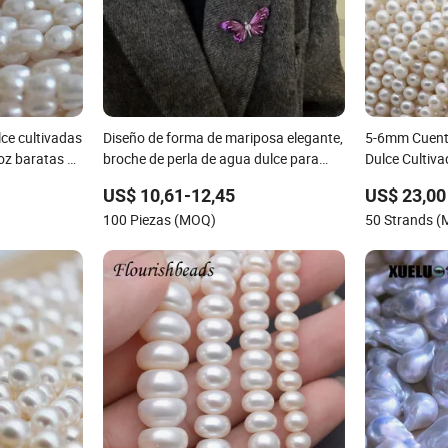
ce cultivadas
Diseño de forma de mariposa elegante,
5-6mm Cuenta
oz baratas al
broche de perla de agua dulce para
Dulce Cultiv
amantes de accesorios encantadores
de Papa (XL
US$ 10,61-12,45
US$ 23,00
100 Piezas (MOQ)
50 Strands 