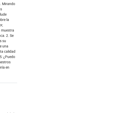
s. Mirando
os
 dude
bre la
r,
la muestra
ca. 2. Se
s su
de una
ta calidad
 5: ¿Puedo
uestros
ría en