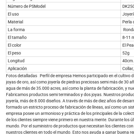
Número de PSModel
DK25
El uso
Joyer
Material
Perla
La forma
Rond
El tamaño
8-11
El color
El Pe
El peso
52g
Longitud
40cm.
Aplicación
Collar
Fotos detalladas Perfil de empresa Hemos participado en el cultivo de p
joyas de oro, así como joyería de piedras preciosas semi más de 30 añ
agua de más de 35.000 acres, así como la planta de fabricación, y n
Fabricamos productos semi terminados y dos joyas. Nuestros productos
joyería, más de 8.000 diseños. A través de más de diez años de desarr
formado un estricto proceso de fabricación de líneas, así como un si
empresa posee un armonioso y práctica de los principales de la colecti
de los clientes siempre viene primero en nuestra mente. Durante los 
mundo. Por el suministro de productos que necesitan los clientes con 
nuestros clientes en todo el mundo. Esto nos ayuda a ganar buena 