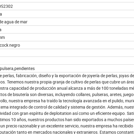
052302
ía
 de agua de mar
a
 mm
acock negro
,pulsera,pendientes
erlas, fabricación, diseño y la exportación de joyería de perlas, joyas de
os. Tenemos nuestra propia granja de cultivo de perlas que cubre un área
uestra capacidad de producción anual alcanza a más de 100 toneladas mé
 de bisutería son diversas, incluyendo collares, pulseras, aretes, juego
ollo, nuestra empresa ha traído la tecnología avanzada en el pulido, mur
stema integrado de control de calidad y sistema de gestión. Además, nues
vidad con gran espíritu de deploitation así como un eficiente equipo. Sat
últimos 10 años, nuestros productos han sido exportados a muchos países
un precio razonable y un excelente servicio, nuestra empresa ha recibido
reputación tanto en mercados nacionales y extranjeros. Estamos constan