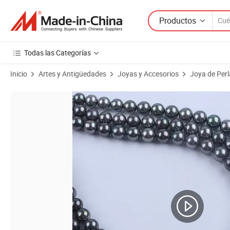
Productos
Todas las Categorías
Inicio
Artes y Antigüedades
Joyas y Accesorios
Joya de Perl
Imágenes de productos de Collar de perlas redondas de tahitiana neg