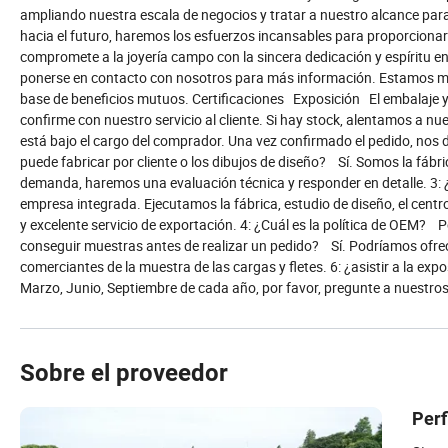
ampliando nuestra escala de negocios y tratar a nuestro alcance para 
hacia el futuro, haremos los esfuerzos incansables para proporcionar 
compromete a la joyería campo con la sincera dedicación y espíritu e
ponerse en contacto con nosotros para más información. Estamos mir
base de beneficios mutuos. Certificaciones Exposición El embalaje y
confirme con nuestro servicio al cliente. Si hay stock, alentamos a nu
está bajo el cargo del comprador. Una vez confirmado el pedido, nos d
puede fabricar por cliente o los dibujos de diseño? Sí. Somos la fá
demanda, haremos una evaluación técnica y responder en detalle. 3: 
empresa integrada. Ejecutamos la fábrica, estudio de diseño, el centr
y excelente servicio de exportación. 4: ¿Cuál es la política de OEM
conseguir muestras antes de realizar un pedido? Sí. Podríamos ofrece
comerciantes de la muestra de las cargas y fletes. 6: ¿asistir a la
Marzo, Junio, Septiembre de cada año, por favor, pregunte a nuestro
Sobre el proveedor
Perf