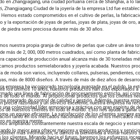
do en Zhangjiagang, una ciudad portuaria cerca de Shanghai, a lo lar
i, Zhangjiagang Ciudad de la joyería de la empresa Ltd fue estable
 Hemos estado comprometidos en el cultivo de perlas, la fabricació
o y la exportación de joyas de perlas, joyas de plata, joyas de oro,
 de piedra semi preciosa durante más de 30 años.
os nuestra propia granja de cultivo de perlas que cubre un área to
de más de 2, 000, 000 metros cuadrados, así como planta de fabric
ra capacidad de producción anual alcanza más de 30 toneladas mét
camos productos semielaborados y joyería acabada. Nuestros pro
ía de moda son varios, incluyendo collares, pulseras, pendientes, c
yas, más de 8000 diseños. A través de más de diez años de desarrol
ra empresa ha incorporado tecnología avanzada en el pulido, la ext
te los últimos 10 años, nuestros productos han sido exportados 
rmado una línea de fabricación de procesamiento estricto, así com
s de todo el mundo. Al proporcionar productos que los clientes ne
ma integrado de control de calidad y gestión. Además, nuestra em
n precio razonable y un servicio excelente, nuestra empresa ha rec
 una colectividad líder armoniosa y práctica con gran espíritu de d
os de nuestros clientes en todo el mundo. Esto nos ayuda a ganar 
omo un equipo eficiente. La satisfacción de los clientes siempre es
ación tanto en los mercados nacionales como en los mercados ma
ro en nuestra mente.
mos ampliando constantemente nuestra escala de negocio y esta
tando lo mejor para ofrecer mejores y mejores productos y servici
obtener más información, le damos la bienvenida a visitar nuestro s
 los clientes. Mirando hacia el futuro, haremos los esfuerzos inca
guno de nuestros productos es de interés para usted, por favor, no 