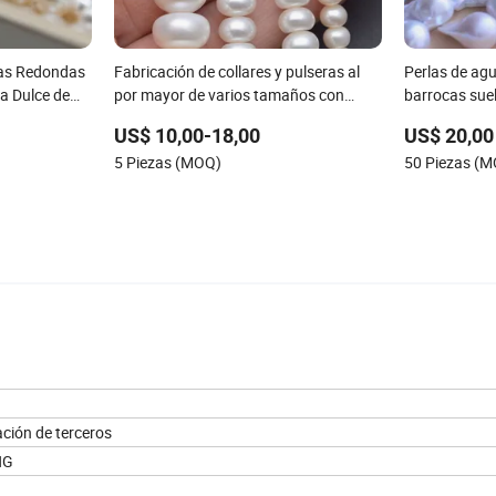
tas Redondas
Fabricación de collares y pulseras al
Perlas de ag
a Dulce de
por mayor de varios tamaños con
barrocas sue
perlas de agua dulce en forma de
AAA (XL1100
US$ 10,00-18,00
US$ 20,00
botón blanco
5 Piezas (MOQ)
50 Piezas (
ción de terceros
NG