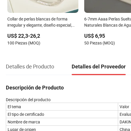
Collar de perlas blancas de forma
6-7mm Aaaa Perlas Suel
irregular y elegante, diseño especial,
Naturales Blancas de Agu
joyería de moda
Alta Calidad (XL110048)
US$ 22,3-26,2
US$ 6,95
100 Piezas (MOQ)
50 Piezas (MOQ)
Detalles de Producto
Detalles del Proveedor
Descripción de Producto
Descripción del producto
El tema
Valor
El tipo de certificado
Evalua
Nombre de marca
DAKI
Lugar de origen
China