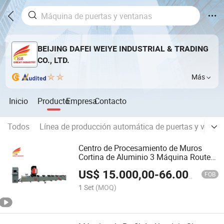
BEIJING DAFEI WEIYE INDUSTRIAL & TRADING
CO., LTD.
Más
Inicio
Producto
Empresa
Contacto
Todos
Línea de producción automática de puertas y venta
Centro de Procesamiento de Muros
Cortina de Aluminio 3 Máquina Router
CNC de Copia 7m para Perfiles de PVC
US$
15.000,00
-
66.000,00
para Ventanas y Puertas
FOB
1 Set
(MOQ)