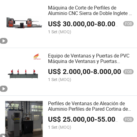
Máquina de Corte de Perfiles de
Aluminio CNC Sierra de Doble Inglete 5
Sierra de Corte de Doble Cabezal para
US$
30.000,00
-
80.000,00
Barras de Cobre para 3D Modelos de
FOB
Arquitectos
1 Set
(MOQ)
Equipo de Ventanas y Puertas de PVC
Máquina de Ventanas y Puertas
Máquina de Perforación de Múltiples
US$
2.000,00
-
8.000,00
Cabezas y Múltiples Agujeros para
FOB
Perfiles Largos
1 Set
(MOQ)
Perfiles de Ventanas de Aleación de
Aluminio Perfiles de Pared Cortina de
Aleación de Aluminio Perfiles
US$
25.000,00
-
55.000,00
Industriales de Aluminio Sierra de
FOB
Notching Cualquier Ángulo 11 Máquina
1 Set
(MOQ)
de Fresado de Extremo CNC en Eje