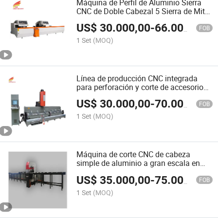
Máquina de Perfil de Aluminio Sierra
CNC de Doble Cabezal 5 Sierra de Mitre
Doble CNC para Aluminio y PVC
US$
30.000,00
-
66.000,00
FOB
1 Set
(MOQ)
Línea de producción CNC integrada
para perforación y corte de accesorios
de aluminio para perfiles de aluminio
US$
30.000,00
-
70.000,00
para puertas y ventanas
FOB
1 Set
(MOQ)
Máquina de corte CNC de cabeza
simple de aluminio a gran escala en
cualquier ángulo
US$
35.000,00
-
75.000,00
FOB
1 Set
(MOQ)