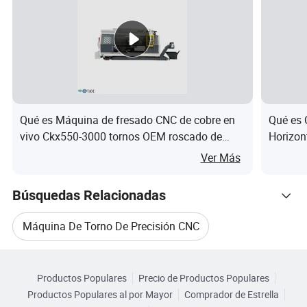
Model
DBCNC36J
uni
Item
Describe
Parameter
t
Spindle nose end
/
A2-4
Qué es Máquina de fresado CNC de cobre en
Qué es 
vivo Ckx550-3000 tornos OEM roscado de
Horizon
m
tubería
Spindle bore
46
Ver Más
m
Spindle
m
Búsquedas Relacionadas
Bar diameter
36
m
Máquina De Torno De Precisión CNC
5 "/36 type
Chuck/collet size
/
collet
Categorias Relacionadas
Máquina De Torno CNC Metal
Productos Populares
Precio de Productos Populares
Navegar por Categorías
Maximum slewing
m
380
Productos Populares al por Mayor
Comprador de Estrella
diameter
m
Máquina De Fresado Y Torneado CNC