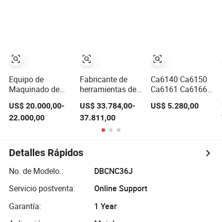
Ck5240
Herramienta CNC
Ck6166
Horizontal Torno
CNC Horizontal
Equipo de
Fabricante de
Ca6140 Ca6150
Maquinado de
herramientas de
Ca6161 Ca6166
Torno CNC de
máquina CNC
Torno Metálico
US$ 20.000,00-
US$ 33.784,00-
US$ 5.280,00
Cama Inclinada
para torres
Chino Horizontal
22.000,00
37.811,00
con Tecnología
durante 66 años
CNC en Venta
de Taiwán (BL-
S32/32T)
Detalles Rápidos
No. de Modelo.:
DBCNC36J
Servicio postventa:
Online Support
Garantía:
1 Year