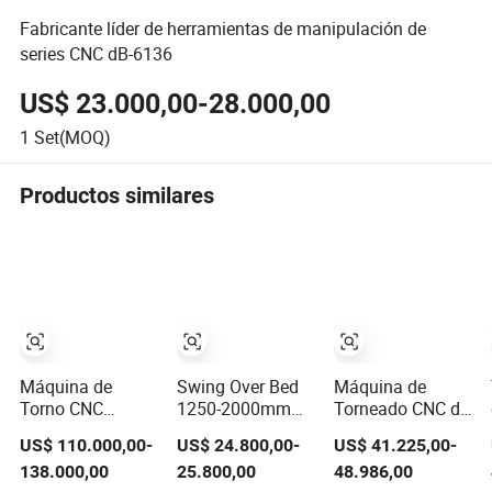
Fabricante líder de herramientas de manipulación de
series CNC dB-6136
US$ 23.000,00-28.000,00
1
Set(MOQ)
Productos similares
Máquina de
Swing Over Bed
Máquina de
Torno CNC
1250-2000mm
Torneado CNC de
Vertical de Metal
Programación
Alta Precisión
US$ 110.000,00-
US$ 24.800,00-
US$ 41.225,00-
de Doble
Automática 2
Personalizada de
138.000,00
25.800,00
48.986,00
Columna Pesada
Máquina
Calidad CE