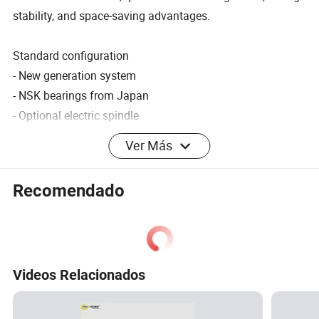
stability, and space-saving advantages.
Standard configuration
- New generation system
- NSK bearings from Japan
- Optional electric spindle
- Overall cast iron bed
Ver Más
- Taiwan Shangyin/Yintai ball screws
- Taiwan Shangyin/Yintai guides
Recomendado
- Optionally available without robotic arm
- Taiwan Jiancheng/Taiwan Pusen spindle
Manufactured by Dongguan Daben Intelligent Equipment
Videos Relacionados
Co., Ltd.
Technical parameters