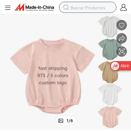
Abrir
1
/
6