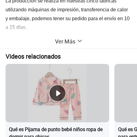
La producción se realiza en nuestras cinco fábricas
utilizando máquinas de impresión, transferencia de calor
y embalaje, podemos tener su pedido para el envío en 10
a 15 días.
Para más información, Contáctenos hoy mismo.
Ver Más
Muestra
Plazo de entrega 3-7 días coste de la muestra muestras gratuitas
Videos relacionados
Plazo de entrega
15-20 días hábiles después de la confirmación de la muestra, depende de la cantidad
Puerto
Xiamen, Fujian, China
Pago
L/C, T/T, Western Union
Material 100% algodón
Técnicos impresos
Temperatura transpirable, sostenible
Cuello o-cuello
Manga corta estilo
Impresión de tipo de patrón
Qué es Pijama de punto bebé niños ropa de
Qué es G
dormir para chicas
para ent