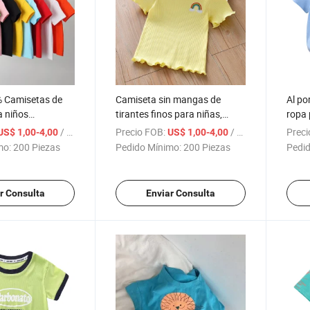
 Camisetas de
Camiseta sin mangas de
Al po
a niños
tirantes finos para niñas,
ropa 
as con logo,
camiseta de manga corta
Camis
/ Pieza
Precio FOB:
/ Pieza
Preci
US$ 1,00-4,00
US$ 1,00-4,00
ica en blanco
para bebés
para 
mo:
200 Piezas
Pedido Mínimo:
200 Piezas
Pedid
ación
r Consulta
Enviar Consulta