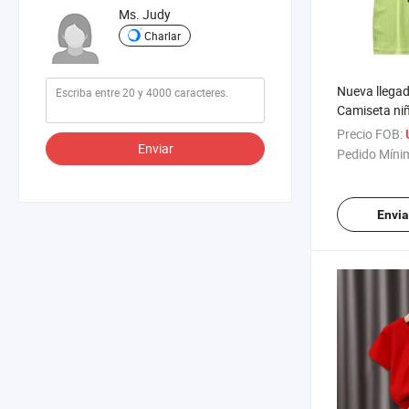
Ms. Judy
Charlar
Nueva llegad
Camiseta ni
Manga corta
Precio FOB:
coreano de 
Enviar
Pedido Míni
Envia