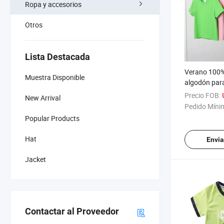
Ropa y accesorios
Otros
Lista Destacada
Verano 100%
Muestra Disponible
algodón par
personalizad
Precio FOB:
New Arrival
camiseta bás
Pedido Míni
para sublim
Popular Products
Hat
Envia
Jacket
Contactar al Proveedor