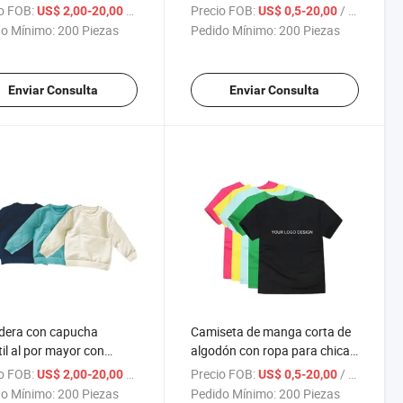
 sólido
camiseta
o FOB:
/ Pieza
Precio FOB:
/ Pieza
US$ 2,00-20,00
US$ 0,5-20,00
o Mínimo:
200 Piezas
Pedido Mínimo:
200 Piezas
Enviar Consulta
Enviar Consulta
dera con capucha
Camiseta de manga corta de
til al por mayor con
algodón con ropa para chicas
mpado casual
de colores diferentes 100%
o FOB:
/ Pieza
Precio FOB:
/ Pieza
US$ 2,00-20,00
US$ 0,5-20,00
algodón Niños
o Mínimo:
200 Piezas
Pedido Mínimo:
200 Piezas