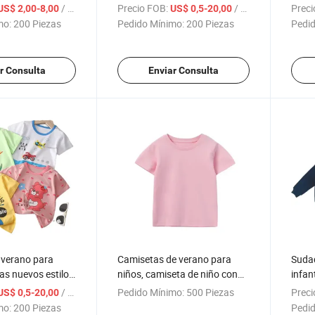
 manga de
bambú personalizada
color
/ Pieza
Precio FOB:
/ Pieza
Preci
US$ 2,00-8,00
US$ 0,5-20,00
 chicas
mo:
200 Piezas
Pedido Mínimo:
200 Piezas
Pedid
r Consulta
Enviar Consulta
 verano para
Camisetas de verano para
Suda
cas nuevos estilo
niños, camiseta de niño con
infan
al Individual Top
estampado de dibujos
esta
/ Pieza
Pedido Mínimo:
500 Piezas
Preci
US$ 0,5-20,00
bebés
animados
mo:
200 Piezas
Pedid