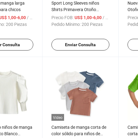
 manga larga
Sport Long Sleeves niños
Nuev
ara chicos
Shirts Primavera Otoño
Otoño
hombro chicos Camisas de
mang
/ Pieza
Precio FOB:
/ Pieza
Preci
US$ 1,00-6,00
US$ 1,00-6,00
manga larga
Impri
mo:
200 Piezas
Pedido Mínimo:
200 Piezas
Pedid
chico
r Consulta
Enviar Consulta
Vídeo
 niños de manga
Camiseta de manga corta de
Cami
to Blanco
color sólido para niños de
corta