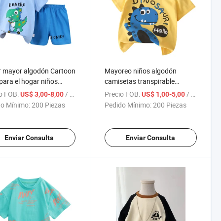
r mayor algodón Cartoon
Mayoreo niños algodón
para el hogar niños
camisetas transpirable
eta Plain Boys y. Ropa
Cartoon Print suave Casual
o FOB:
/ Pieza
Precio FOB:
/ Pieza
US$ 3,00-8,00
US$ 1,00-5,00
chicas
Para chicos y chicas
o Mínimo:
200 Piezas
Pedido Mínimo:
200 Piezas
Enviar Consulta
Enviar Consulta