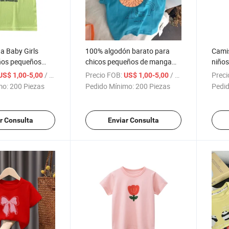
a Baby Girls
100% algodón barato para
Camis
ños pequeños
chicos pequeños de manga
niños
 Ropa de diseño
corta Camiseta de algodón
Cami
/ Pieza
Precio FOB:
/ Pieza
Preci
US$ 1,00-5,00
US$ 1,00-5,00
TOPS
niños
mo:
200 Piezas
Pedido Mínimo:
200 Piezas
Pedid
r Consulta
Enviar Consulta