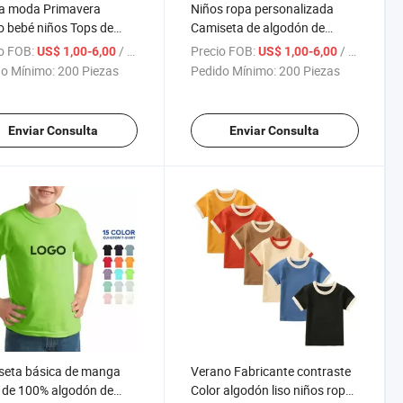
a moda Primavera
Niños ropa personalizada
 bebé niños Tops de
Camiseta de algodón de
a larga algodón
manga larga Camisetas para
o FOB:
/ Pieza
Precio FOB:
/ Pieza
US$ 1,00-6,00
US$ 1,00-6,00
mir camisetas para
chicos
o Mínimo:
200 Piezas
Pedido Mínimo:
200 Piezas
s informales
Enviar Consulta
Enviar Consulta
seta básica de manga
Verano Fabricante contraste
 de 100% algodón de
Color algodón liso niños ropa