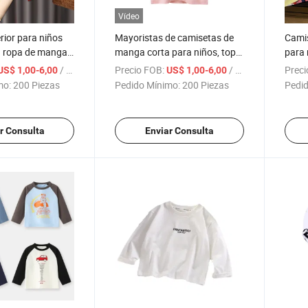
Vídeo
rior para niños
Mayoristas de camisetas de
Cami
 ropa de manga
manga corta para niños, tops
para 
n lazo dulce
estampados florales de
mayo
/ Pieza
Precio FOB:
/ Pieza
Preci
US$ 1,00-6,00
US$ 1,00-6,00
 bebé
verano para chicas
mo:
200 Piezas
Pedido Mínimo:
200 Piezas
Pedid
r Consulta
Enviar Consulta