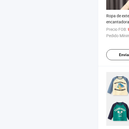
Ropa de exte
encantadora
corta algodó
Precio FOB:
Camiseta de
Pedido Míni
Envia