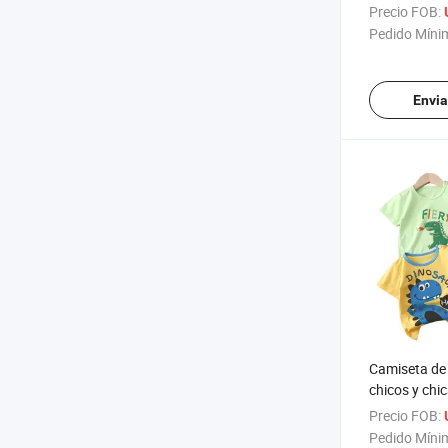
Camiseta de
Precio FOB:
burbuja para
Pedido Míni
Envia
Camiseta de
chicos y chi
coreano Casu
Precio FOB:
ropa de los 
Pedido Míni