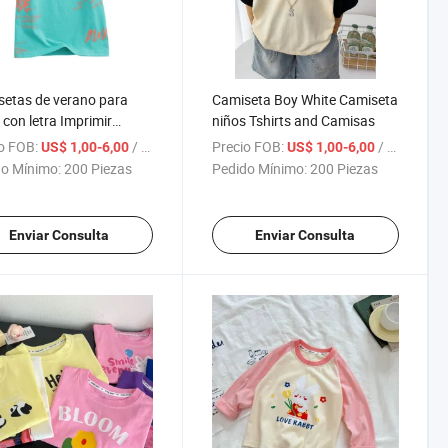
etas de verano para
Camiseta Boy White Camiseta
 con letra Imprimir
niños Tshirts and Camisas
sas de manga corta para
o FOB:
/ Pieza
Precio FOB:
/ Pieza
US$ 1,00-6,00
US$ 1,00-6,00
 Ropa para chicos
o Mínimo:
200 Piezas
Pedido Mínimo:
200 Piezas
Enviar Consulta
Enviar Consulta