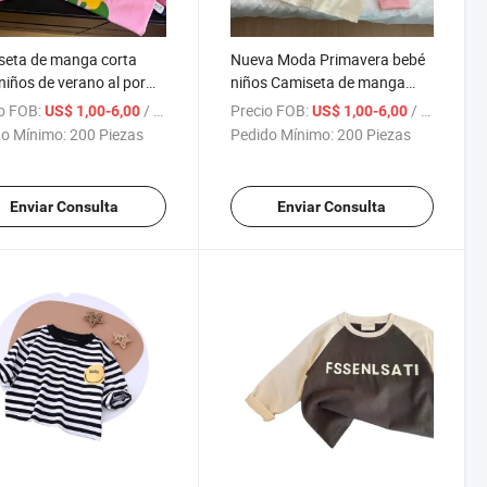
seta de manga corta
Nueva Moda Primavera bebé
niños de verano al por
niños Camiseta de manga
r
larga
o FOB:
/ Pieza
Precio FOB:
/ Pieza
US$ 1,00-6,00
US$ 1,00-6,00
o Mínimo:
200 Piezas
Pedido Mínimo:
200 Piezas
Enviar Consulta
Enviar Consulta