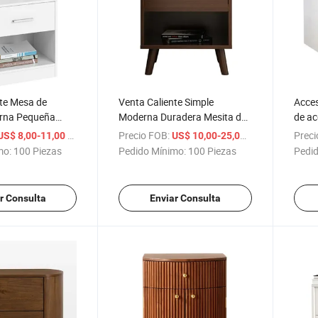
nte Mesa de
Venta Caliente Simple
Acces
rna Pequeña
Moderna Duradera Mesita de
de ac
Noche de Madera
/ Pieza
Precio FOB:
/ Pieza
Preci
US$ 8,00-11,00
US$ 10,00-25,00
mo:
100 Piezas
Pedido Mínimo:
100 Piezas
Pedid
r Consulta
Enviar Consulta