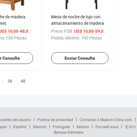
he de madera
Mesa de noche de lujo con
ones
almacenamiento de madera
/ Pieza
Precio FOB:
/ Pieza
US$ 10,00-48,00
US$ 10,00-59,00
mo:
100 Piezas
Pedido Mínimo:
100 Piezas
r Consulta
Enviar Consulta
36
48
cuerdo del usuario
Política de privacidad
Contactar a Made-in-China.com
çais
Español
Deutsch
Português
Italiano
Русский язык
한국어
Bahasa Indonesia