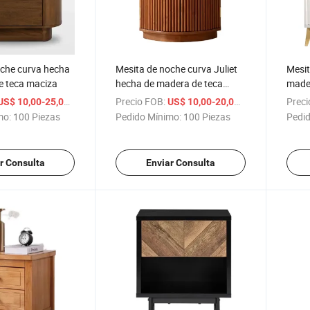
oche curva hecha
Mesita de noche curva Juliet
Mesit
e teca maciza
hecha de madera de teca
made
maciza
econó
/ Pieza
Precio FOB:
/ Pieza
Preci
US$ 10,00-25,00
US$ 10,00-20,00
mo:
100 Piezas
Pedido Mínimo:
100 Piezas
Pedid
r Consulta
Enviar Consulta