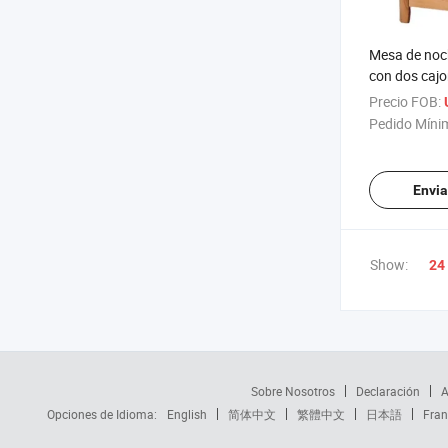
Mesa de noc
con dos caj
Precio FOB:
Pedido Míni
Envia
Show:
24
Sobre Nosotros
Declaración
A
Opciones de Idioma:
English
简体中文
繁體中文
日本語
Fran