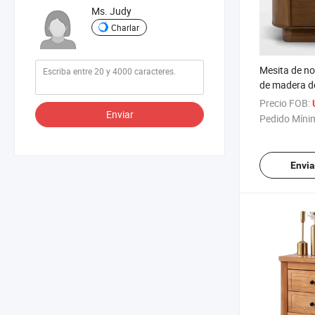
Ms. Judy
Charlar
Mesita de n
de madera d
Precio FOB:
Enviar
Pedido Míni
Envia