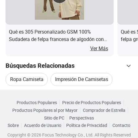
plazos
T/T,L/C,WesternUnion, Paypal...
de
pago
Qué es 305 Personalizado GSM 100%
Qué es 
Las
Sudadera de felpa francesa de algodón con
felpa gr
cuesti
Los
impresión DTG estilo urbano
personal
Ver Más
ones
hombres/mujeres/Junior/Juventud/niño/recién
400GS
de
nacido/lactante
Búsquedas Relacionadas
género
Ropa Camiseta
Impresión De Camisetas
Tiemp
o de
Navegar por Categorías
5-7 días
Camiseta De Moda
Nueva Camiseta De Moda
muestr
Productos Populares
Precio de Productos Populares
eo
Productos Populares al por Mayor
Comprador de Estrella
Camiseta En Blanco
Sitio de PC
Perspectivas
Este es el tamaño de muestra.Tamaño personalizado
Sobre
Acuerdo de Usuario
Política de Privacidad
Contacto
Camiseta Deportiva Para Hombres
disponible bajo petición.medición de la mano tendrán
Copyright © 2026 Focus Technology Co., Ltd. All Rights Reserved