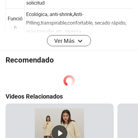
cs
bordado en relieve, aplique u otros como
solicitud
Ecológica, anti-shrink,Anti-
Funció
Pilling,transpirable,confortable, secado rápido,
n
más tamaño, etc. térmica
Ver Más
MOQ
500 pcs
Recomendado
Envas
e y
Bolsa de OPP, paquete el cartón se pueden
Embal
personalizar.
aje
Videos Relacionados
Métod
Express (FedEx, DHL//UPS/Aramex...), Por aire,
o de
mar
envío
Los