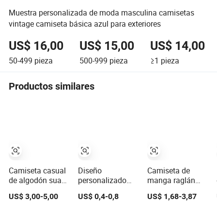
Muestra personalizada de moda masculina camisetas
vintage camiseta básica azul para exteriores
US$ 16,00
US$ 15,00
US$ 14,00
50-499
pieza
500-999
pieza
≥1
pieza
Productos similares
Camiseta casual
Diseño
Camiseta de
de algodón suave
personalizado
manga raglán
de slub de ajuste
OEM de
azul cielo para
US$ 3,00-5,00
US$ 0,4-0,8
US$ 1,68-3,87
relajado de cuello
impresión
hombres, casual
redondo y manga
completa,
de verano, cuello