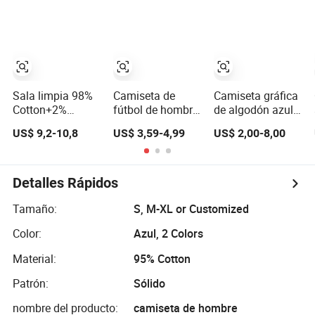
corta en azul
camisetas
redondo, con
pizarra para
deportivas de
hombros a rayas
hombres
poliéster
funcionales de
secado rápido
baratas para
publicidad y
Sala limpia 98%
Camiseta de
Camiseta gráfica
promoción en
Cotton+2%
fútbol de hombre
de algodón azul
color azul
Camiseta unisex
de cuello en V
personalizada
US$ 9,2-10,8
US$ 3,59-4,99
US$ 2,00-8,00
de fibra de
oversized, azul
para hombres al
carbono azul con
marino con
por mayor
cuello redondo
mangas a rayas
ESD antiestática
blancas,
Detalles Rápidos
con 3 botones
impresión de
número, camiseta
Tamaño:
S, M-XL or Customized
de malla suelta,
Color:
Azul, 2 Colors
casual de verano
Material:
95% Cotton
Patrón:
Sólido
nombre del producto:
camiseta de hombre