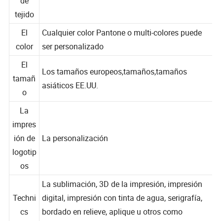
120G,140G, 160G,180G,200G,220g,etc.
de
tejido
El
Cualquier color Pantone o multi-colores puede
color
ser personalizado
El
Los tamaños europeos,tamaños,tamaños
tamañ
asiáticos EE.UU.
o
La
impres
ión de
La personalización
logotip
os
La sublimación, 3D de la impresión, impresión
Techni
digital, impresión con tinta de agua, serigrafía,