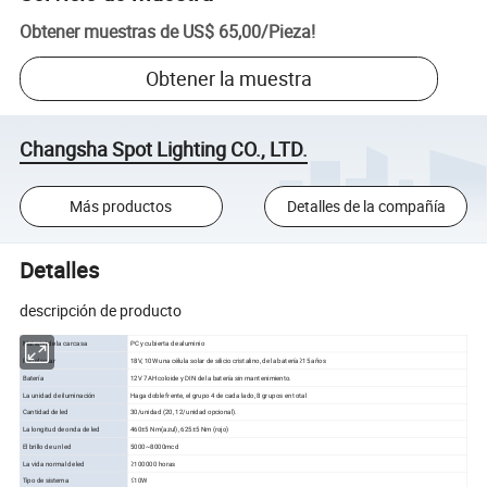
Obtener muestras de
US$ 65,00
/
Pieza
!
Obtener la muestra
Changsha Spot Lighting CO., LTD.
Más productos
Detalles de la compañía
Detalles
descripción de producto
Material de la carcasa
PC y cubierta de aluminio
Panel solar
18V, 10W una célula solar de silicio cristalino, de la batería≥15 años
Batería
12V 7AH coloide y DIN de la batería sin mantenimiento.
La unidad de iluminación
Haga doble frente, el grupo 4 de cada lado, 8 grupos en total
Cantidad de led
30/unidad (20, 12/unidad opcional).
La longitud de onda de led
460±5 Nm(azul), 625±5 Nm (rojo)
El brillo de un led
5000~8000mcd
La vida normal de led
≥100000 horas
Tipo de sistema
≤10W