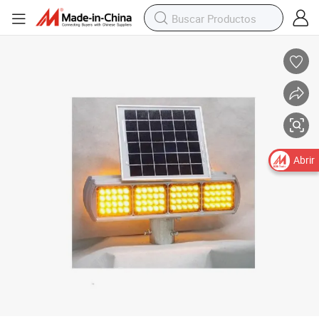
Luz estroboscópica de advertencia LED de doble cara roja y azul con ener
Abrir