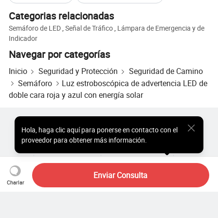
Categorias relacionadas
Semáforo de LED
,
Señal de Tráfico
,
Lámpara de Emergencia y de
Indicador
Navegar por categorías
Inicio
Seguridad y Protección
Seguridad de Camino
Semáforo
Luz estroboscópica de advertencia LED de
doble cara roja y azul con energía solar
Productos Populares
Precio de Productos Populares
Hola
,
haga clic aquí para ponerse en contacto con el
Productos Populares al por Mayor
Comprador de Estrella
proveedor para obtener más información.
Sitio de PC
Perspectivas
Sobre
Acuerdo de Usuario
Política de Privacidad
Contacto
Copyright © 2026 Focus Technology Co., Ltd. All Rights Reserved
Enviar Consulta
Charlar
¿Aún estás buscando?