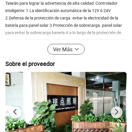
Taiwán para lograr la advertencia de alta calidad Controlador
inteligente: 1.La identificación automática de la 12V ó 24V
2.Defensa de la protección de carga. evitar la electricidad de la
batería para panel solar 3.Protección de sobrecarga. panel solar
para evitar la sobrecarga batería 4.a lo largo de la protección de
descarga. evitar una descarga más con la batería 5.Protección de
sobrecarga. se apagará por sí misma cuando la electricidad que se
Ver Más
alcance un 1,5 veces de lo normal, y luego trabajar de nuevo
acerca de 1~2 minutos más tarde 6.corrección de temperatura,
Sobre el proveedor
que modificará la carga y descarga cuando hay un cambio de la
temperatura de la batería 7.El intervalo de recuperación: evitar
sacudir su labor por la utomatic característica de restauración de
la batería. 8.Otra protección. protección contra relámpagos, evitar
la conexión a la inversa...