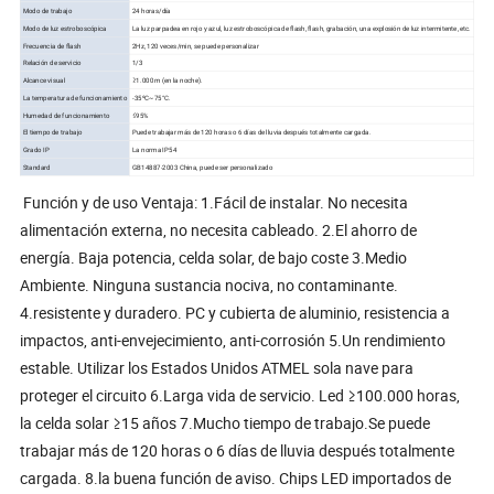
Modo de trabajo
24 horas/día
Modo de luz estroboscópica
La luz parpadea en rojo y azul, luz estroboscópica de flash, flash, grabación, una explosión de luz intermitente, etc.
Frecuencia de flash
2Hz, 120 veces/min, se puede personalizar
Relación de servicio
1/3
Alcance visual
≥1.000 m (en la noche).
La temperatura de funcionamiento
-35ºC~75°C.
Humedad de funcionamiento
≤95%
El tiempo de trabajo
Puede trabajar más de 120 horas o 6 días de lluvia después totalmente cargada.
Grado IP
La norma IP54
Standard
GB14887-2003 China, puede ser personalizado
Función y de uso Ventaja: 1.Fácil de instalar. No necesita
alimentación externa, no necesita cableado. 2.El ahorro de
energía. Baja potencia, celda solar, de bajo coste 3.Medio
Ambiente. Ninguna sustancia nociva, no contaminante.
4.resistente y duradero. PC y cubierta de aluminio, resistencia a
impactos, anti-envejecimiento, anti-corrosión 5.Un rendimiento
estable. Utilizar los Estados Unidos ATMEL sola nave para
proteger el circuito 6.Larga vida de servicio. Led ≥100.000 horas,
la celda solar ≥15 años 7.Mucho tiempo de trabajo.Se puede
trabajar más de 120 horas o 6 días de lluvia después totalmente
cargada. 8.la buena función de aviso. Chips LED importados de