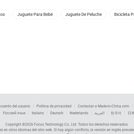
ños
Juguete Para Bebé
Juguete De Peluche
Bicicleta 
cuerdo del usuario
Política de privacidad
Contactar a Made-in-China.com
Русский язык
Italiano
Deutsch
Nederlands
العربية
한국어
日
Copyright ©2026
Focus Technology Co., Ltd.
Todos los derechos reservados.
s en otros idiomas del sitio web. Si hay algún conflicto, la versión en inglés prevale