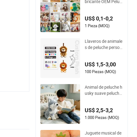
bricante OEM Peluc
Peluche para Bebé
he Personalizado Di
bujo Peluche Peluch
US$ 0,1-0,2
es Juguetes CE/En7
1/ASTM/Cpsia/CP
1 Pieza (MOQ)
C/Ukca Suave Jugu
ete de Peluche Pers
Llaveros de animale
onalizado Fábrica d
s de peluche person
e Animales de Peluc
alizados de alta cali
he
dad, llaveros de mini
US$ 1,5-3,00
león
100 Piezas (MOQ)
Animal de peluche h
usky suave peluche
OEM personalizado
simulación juguetes
US$ 2,5-3,2
para niños
1.000 Piezas (MOQ)
Juguete musical de