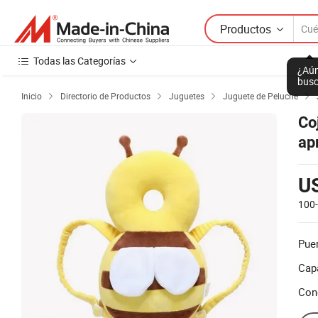
Productos
Todas las Categorías
¿Aún
busc
Inicio
Directorio de Productos
Juguetes
Juguete de Peluche




Co
ap
pr
pr
U
100
Puer
Cap
Con