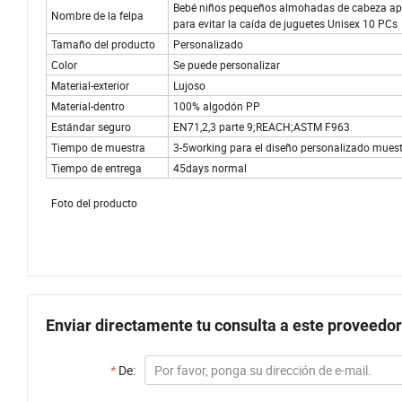
Bebé niños pequeños almohadas de cabeza apre
Nombre de la felpa
para evitar la caída de juguetes Unisex 10 PCs
Tamaño del producto
Personalizado
Color
Se puede personalizar
Material-exterior
Lujoso
Material-dentro
100% algodón PP
Estándar seguro
EN71,2,3 parte 9;REACH;ASTM F963
Tiempo de muestra
3-5working para el diseño personalizado mues
Tiempo de entrega
45days normal
Foto del producto
Enviar directamente tu consulta a este proveedor
*
De: