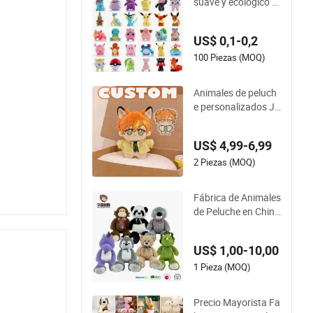
suave y ecológico p
ersonalizado, rellen
o de algodón PP, téc
US$ 0,1-0,2
nica de lavado, jugu
ete de peluche pers
100 Piezas (MOQ)
onalizado para niño
s
Animales de peluch
e personalizados Ju
guete de peluche pe
rsonalizado Peluche
US$ 4,99-6,99
promocional Juguet
e de animal suave p
2 Piezas (MOQ)
ara niños Crea tu pr
opio diseño Mascot
Fábrica de Animales
a corporativa perso
de Peluche en China
nalizada
Personalizada al po
r mayor 10-100cm
US$ 1,00-10,00
Popular Lujo Suave
Mascota Dinosaurio
1 Pieza (MOQ)
Panda Mono Perez
oso Gigante Juguet
Precio Mayorista Fa
e de Peluche Oso de