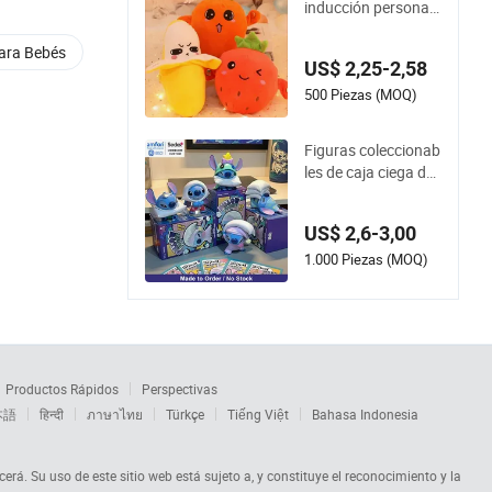
inducción personali
zado al por mayor, p
iano de frutas eléctr
Para Bebés
US$ 2,25-2,58
icas con interacción
sensorial, plátano, z
500 Piezas (MOQ)
anahoria, fresa, jug
uete de peluche par
Figuras coleccionab
a regalo de niños
les de caja ciega de
Stitch, juguetes de c
aja de sorpresa de d
US$ 2,6-3,00
ibujos animados, ju
guetes coleccionabl
1.000 Piezas (MOQ)
es de caja ciega de
anime kawaii, jugue
tes de regalo al por
mayor
Productos Rápidos
Perspectivas
本語
हिन्दी
ภาษาไทย
Türkçe
Tiếng Việt
Bahasa Indonesia
cerá. Su uso de este sitio web está sujeto a, y constituye el reconocimiento y la