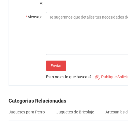
A:
*
Mensaje:
Enviar
Esto no es lo que buscas?
Publique Solic

Categorias Relacionadas
Juguetes para Perro
Juguetes de Bricolaje
Artesanías d