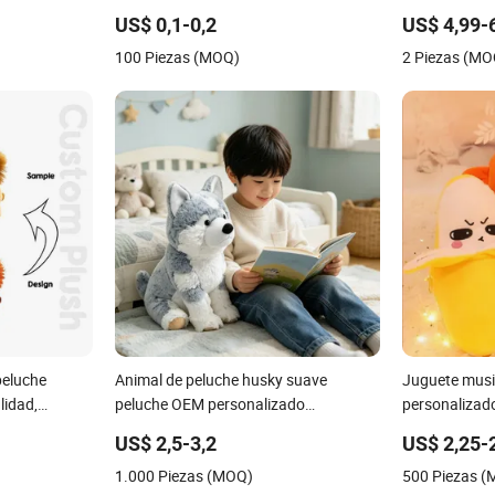
s
técnica de lavado, juguete de peluche
Peluche prom
US$ 0,1-0,2
US$ 4,99-
personalizado para niños
animal suave 
100 Piezas (MOQ)
2 Piezas (MO
propio diseñ
personalizad
peluche
Animal de peluche husky suave
Juguete musi
lidad,
peluche OEM personalizado
personalizado
simulación juguetes para niños
frutas eléctr
US$ 2,5-3,2
US$ 2,25-
sensorial, plá
1.000 Piezas (MOQ)
500 Piezas 
juguete de pe