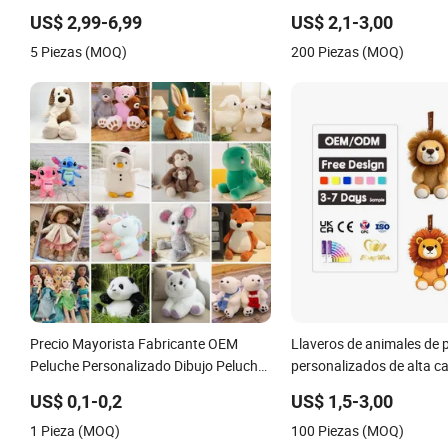
personalizado, juguete de peluche
niños, juguete para bebé
US$ 2,99-6,99
US$ 2,1-3,00
para niños, regalos infantiles
5 Piezas (MOQ)
200 Piezas (MOQ)
Precio Mayorista Fabricante OEM
Llaveros de animales de 
Peluche Personalizado Dibujo Peluche
personalizados de alta ca
Peluches Juguetes
llaveros de mini león
US$ 0,1-0,2
US$ 1,5-3,00
CE/En71/ASTM/Cpsia/CPC/Ukca
1 Pieza (MOQ)
100 Piezas (MOQ)
Suave Juguete de Peluche