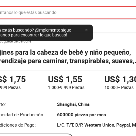
 estás buscando? ¡Simplemente sigue
ando para encontrar lo que buscas!
Juguete de peluche
jines para la cabeza de bebé y niño pequeño,
rendizaje para caminar, transpirables, suaves,
otección para la cabeza con forma de abeja pa
evenir caídas, juguete unisex 10 PCS
S$ 1,75
US$ 1,55
US$ 1,3
-999
Piezas
1.000-9.999
Piezas
10.000+
Piezas
to:
Shanghai, China
acidad de Producción:
600000 piezas por mes
diciones de Pago:
L/C, T/T, D/P, Western Union, Paypal,