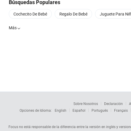
Búsquedas Populares
Cochecito De Bebé
Regalo De Bebé
Juguete Para Ni
Más

Sobre Nosotros
Declaración
A
Opciones de Idioma:
English
Español
Português
Français
Focus no está responsable de la diferencia entre la versión en inglés y versione