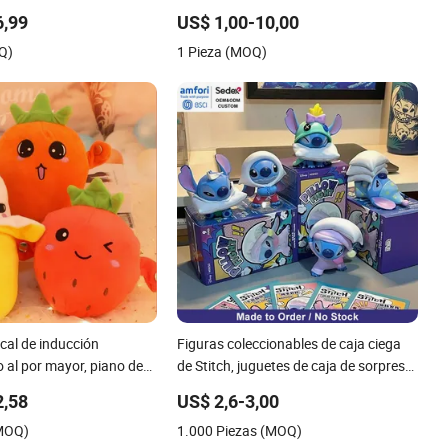
ocional Juguete de
100cm Popular Lujo Suave Mascota
6,99
US$ 1,00-10,00
para niños Crea tu
Dinosaurio Panda Mono Perezoso
Q)
1 Pieza (MOQ)
o Mascota corporativa
Gigante Juguete de Peluche Oso de
a
Peluche para Bebé
cal de inducción
Figuras coleccionables de caja ciega
 al por mayor, piano de
de Stitch, juguetes de caja de sorpresa
icas con interacción
de dibujos animados, juguetes
2,58
US$ 2,6-3,00
tano, zanahoria, fresa,
coleccionables de caja ciega de anime
(MOQ)
1.000 Piezas (MOQ)
luche para regalo de
kawaii, juguetes de regalo al por mayor