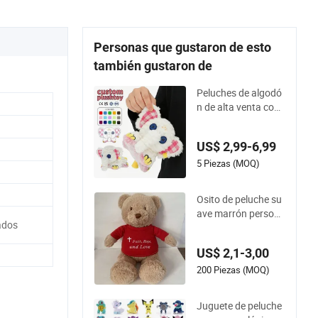
Personas que gustaron de esto
también gustaron de
Peluches de algodó
n de alta venta con r
elleno de PP, elefant
e suave y personaliz
US$ 2,99-6,99
ado, juguete de pelu
che para niños, rega
5 Piezas (MOQ)
los infantiles
Osito de peluche su
ave marrón persona
ados
lizable y personaliza
do para niños, jugue
US$ 2,1-3,00
te para bebés
200 Piezas (MOQ)
Juguete de peluche