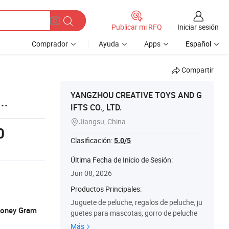
Iniciar sesión
Publicar mi RFQ
Comprador
Ayuda
Apps
Español
Compartir
YANGZHOU CREATIVE TOYS AND G
IFTS CO., LTD.
ra
Jiangsu, China

0
Clasificación:
5.0/5
Última Fecha de Inicio de Sesión:
Jun 08, 2026
Productos Principales:
Juguete de peluche, regalos de peluche, ju
 Money Gram
guetes para mascotas, gorro de peluche
Más