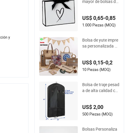
mayor de bolsas de
papel impresas pers
onalizadas
US$ 0,65-0,85
1.000 Piezas (MOQ)
ción y
Bolsa de yute impre
sa personalizada pa
ra compras y empa
ques de regalos
US$ 0,15-0,2
10 Piezas (MOQ)
Bolsa de traje pesad
a de alta calidad co
n bolsillo para viajar
US$ 2,00
500 Piezas (MOQ)
Bolsas Personaliza