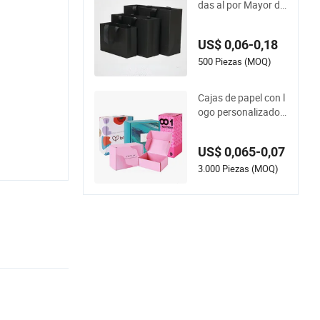
das al por Mayor de
Kraft Negro con Pat
rón Impreso de Agr
US$ 0,06-0,18
adecimiento para P
alomitas de Maíz
500 Piezas (MOQ)
Cajas de papel con l
ogo personalizado,
caja de regalo y em
balaje de alimentos
US$ 0,065-0,07
al por mayor
3.000 Piezas (MOQ)