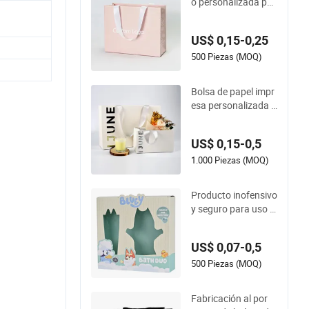
o personalizada par
prendas
a cumpleaños, boda
s, San Valentín y fie
US$ 0,15-0,25
stas, bolsa de regal
o rosa para compra
500 Piezas (MOQ)
s
Bolsa de papel impr
esa personalizada d
e alta calidad para e
mpaquetado de joy
US$ 0,15-0,5
ería, cosméticos y r
opa en boutiques mi
1.000 Piezas (MOQ)
noristas
Producto inofensivo
y seguro para uso di
ario, embalaje, alma
cenamiento y exhibi
US$ 0,07-0,5
ción en caja de regal
o de papel
500 Piezas (MOQ)
Fabricación al por