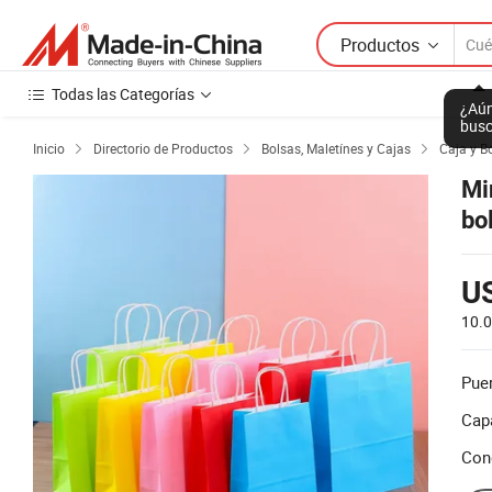
Productos
Todas las Categorías
¿Aún
busc
Inicio
Directorio de Productos
Bolsas, Maletínes y Cajas
Caja y B



Mi
bo
US
10.0
Puer
Cap
Con