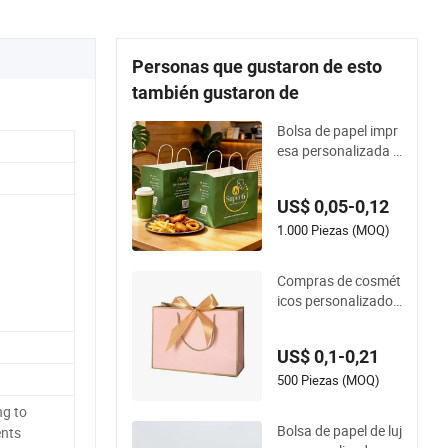
Personas que gustaron de esto
también gustaron de
Bolsa de papel impr
esa personalizada p
ara uso en regalos y
manualidades - Artí
US$ 0,05-0,12
culo único
1.000 Piezas (MOQ)
Compras de cosmét
icos personalizados
para Navidad, joyerí
a, regalos de boda,
US$ 0,1-0,21
bolsa de papel kraft
con asa de cartón, t
500 Piezas (MOQ)
ote pequeña para re
g to
galos, cinta cerrada,
Bolsa de papel de luj
nts
bolsa de envío para