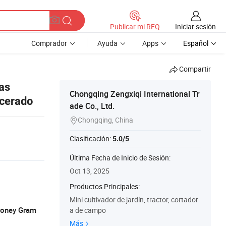
Iniciar sesión
Publicar mi RFQ
Comprador
Ayuda
Apps
Español
Compartir
as
Chongqing Zengxiqi International Tr
ncerado
ade Co., Ltd.
Chongqing, China

Clasificación:
5.0/5
Última Fecha de Inicio de Sesión:
Oct 13, 2025
Productos Principales:
Mini cultivador de jardín, tractor, cortador
 Money Gram
a de campo
Más