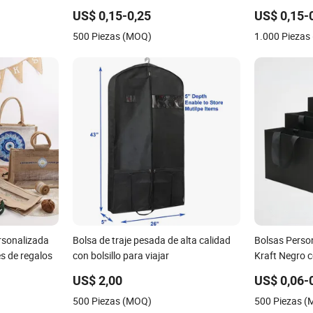
 papel kraft
y fiestas, bolsa de regalo rosa para
joyería, cosm
US$ 0,15-0,25
US$ 0,15-
pequeña para
compras
boutiques mi
500 Piezas (MOQ)
1.000 Piezas
lsa de envío
rsonalizada
Bolsa de traje pesada de alta calidad
Bolsas Perso
 de regalos
con bolsillo para viajar
Kraft Negro 
Agradecimien
US$ 2,00
US$ 0,06-
Maíz
500 Piezas (MOQ)
500 Piezas 