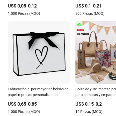
Artículo único
regalos de boda, bolsa de
US$ 0,05-0,12
US$ 0,1-0,21
con asa de cartón, tote 
1.000 Piezas (MOQ)
500 Piezas (MOQ)
regalos, cinta cerrada, bo
para prendas
Fabricación al por mayor de bolsas de
Bolsa de yute impresa pe
papel impresas personalizadas
para compras y empaques
US$ 0,65-0,85
US$ 0,15-0,2
1.000 Piezas (MOQ)
10 Piezas (MOQ)