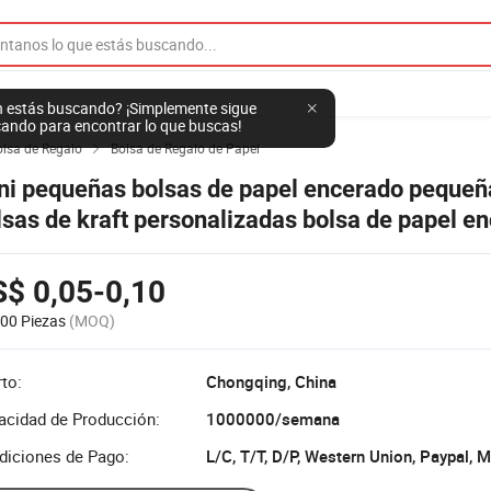
 estás buscando? ¡Simplemente sigue
ando para encontrar lo que buscas!
olsa de Regalo
Bolsa de Regalo de Papel

ni pequeñas bolsas de papel encerado pequeñ
lsas de kraft personalizadas bolsa de papel e
$ 0,05-0,10
00 Piezas
(MOQ)
to:
Chongqing, China
acidad de Producción:
1000000/semana
diciones de Pago:
L/C, T/T, D/P, Western Union, Paypal,