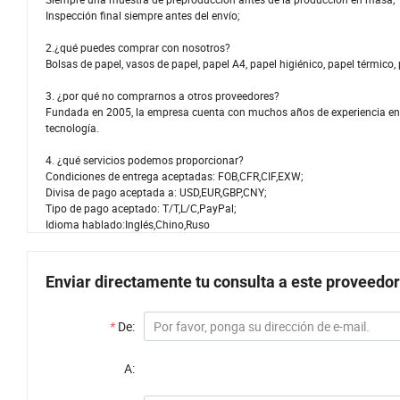
Inspección final siempre antes del envío;
2.¿qué puedes comprar con nosotros?
Bolsas de papel, vasos de papel, papel A4, papel higiénico, papel térmico, p
3. ¿por qué no comprarnos a otros proveedores?
Fundada en 2005, la empresa cuenta con muchos años de experiencia en p
tecnología.
4. ¿qué servicios podemos proporcionar?
Condiciones de entrega aceptadas: FOB,CFR,CIF,EXW;
Divisa de pago aceptada a: USD,EUR,GBP,CNY;
Tipo de pago aceptado: T/T,L/C,PayPal;
Idioma hablado:Inglés,Chino,Ruso
Enviar directamente tu consulta a este proveedor
*
De:
A: