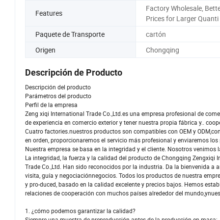
Factory Wholesale, Bett
Features
Prices for Larger Quanti
Paquete de Transporte
cartón
Origen
Chongqing
Descripción de Producto
Descripción del producto
Parámetros del producto
Perfil de la empresa
Zeng xiqi International Trade Co.,Ltd.es una empresa profesional de come
de experiencia en comercio exterior y tener nuestra propia fábrica y.. coo
Cuatro factories.nuestros productos son compatibles con OEM y ODM,con
en orden, proporcionaremos el servicio más profesional y enviaremos los
Nuestra empresa se basa en la integridad y el cliente. Nosotros venimos 
La integridad, la fuerza y la calidad del producto de Chongqing Zengxiqi I
Trade Co.,Ltd. Han sido reconocidos por la industria. Da la bienvenida a 
visita, guía y negociaciónnegocios. Todos los productos de nuestra empr
y pro-duced, basado en la calidad excelente y precios bajos. Hemos estab
relaciones de cooperación con muchos países alrededor del mundo,ynuestr
1. ¿cómo podemos garantizar la calidad?
Siempre una muestra de preproducción antes de la producción en masa;