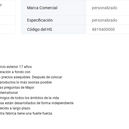
er
Marca Comercial
personalizado
Especificación
personalizado
Código del HS
4819400000
rcio exterior 17 años
peración a fondo con
 precios asequibles. Después de colocar
 productos lo más soonas posible.
las preguntas de Major
nternational
amigos de todos los ámbitos de la vida
esa están desarrollados de forma independiente
lecido a largo plazo
a fábrica tiene una fuerte fuerza.