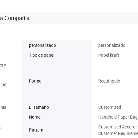
 la Compañía
personalizado
personalizado
Tipo de papel
Papel kraft
es y
Forma
Rectángulo
lud,
gnia
El Tamaño
Customized
Name
Handheld Paper Bag
o
Customized Accordin
Pattern
Customer Requireme