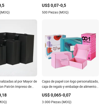
éticos y ropa en
exhibición en caja de regalo de papel
0,5
US$ 0,07-0,5
noristas
 (MOQ)
500 Piezas (MOQ)
nalizadas al por Mayor de
Cajas de papel con logo personalizado,
con Patrón Impreso de
caja de regalo y embalaje de alimentos
to para Palomitas de
al por mayor
0,18
US$ 0,065-0,07
(MOQ)
3.000 Piezas (MOQ)