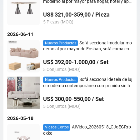
moderno al por mayor para hogar, hotel y apar
tamento, mesa de comedor de acero inoxidabl
e de diseño italiano
US$ 321,00-359,00 / Pieza
5 Piezas (MOQ)
2026-06-11
Sofá seccional modular mo
Nuevos Productos
derno al por mayor de Foshan, sofá cama com
primido sin hueso para el hogar y el hotel
US$ 392,00-1.000,00 / Set
5 Conjuntos (MOQ)
Sofá seccional de tela de luj
Nuevos Productos
o moderno contemporáneo comprimido sin hu
esos de espuma para el hogar, sala de estar, h
otel o apartamento en Foshan
US$ 300,00-550,00 / Set
5 Conjuntos (MOQ)
2026-05-18
AIVideo_20260518_CJoEGRrb
Vídeos Cortos
qxkq