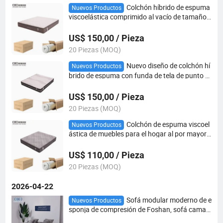
Colchón híbrido de espuma
Nuevos Productos
viscoelástica comprimido al vacío de tamaño
queen, king y doble para muebles de hotel y ho
gar
US$ 150,00 / Pieza
20 Piezas (MOQ)
Nuevo diseño de colchón hí
Nuevos Productos
brido de espuma con funda de tela de punto re
movible, suavidad firme para el alivio del dolor
de espalda para hoteles
US$ 150,00 / Pieza
20 Piezas (MOQ)
Colchón de espuma viscoel
Nuevos Productos
ástica de muebles para el hogar al por mayor,
colchón de muelles comprimido en una caja
US$ 110,00 / Pieza
20 Piezas (MOQ)
2026-04-22
Sofá modular moderno de e
Nuevos Productos
sponja de compresión de Foshan, sofá cama c
omprimido, chaise lounge empaquetado al vac