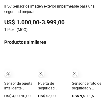
IP67 Sensor de imagen exterior impermeable para una
seguridad mejorada
US$ 1.000,00-3.999,00
1
Pieza(MOQ)
Productos similares
Sensor de puerta
Puerta de
Sensor de foto de
inteligente
seguridad
seguridad y
inalámbrico de
plegable Canbo
protección para
US$ 4,00-10,00
US$ 53,00
US$ 9,5-11,5
contacto
con control de
puerta corrediza
magnético de
acceso, cortina
automática,