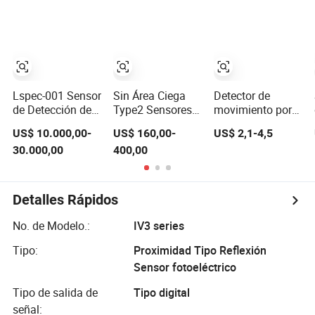
ABS para
de luz óptica
control de acceso
seguridad en el
infrarroja, sensor
peatonal
hogar
inductivo de haz
para entrada
Lspec-001 Sensor
Sin Área Ciega
Detector de
de Detección de
Type2 Sensores
movimiento por
Drones Portátil,
de Haz Infrarrojo
infrarrojos PIR
US$ 10.000,00-
US$ 160,00-
US$ 2,1-4,5
Equipos de
Cortina de Luz de
para sistema de
30.000,00
400,00
Monitoreo de
Seguridad
seguridad en el
Baja Altura para
Infrarroja para
hogar
Seguridad
Protección de
Perimetral
Zona
Detalles Rápidos
No. de Modelo.:
IV3 series
Tipo:
Proximidad Tipo Reflexión
Sensor fotoeléctrico
Tipo de salida de
Tipo digital
señal: