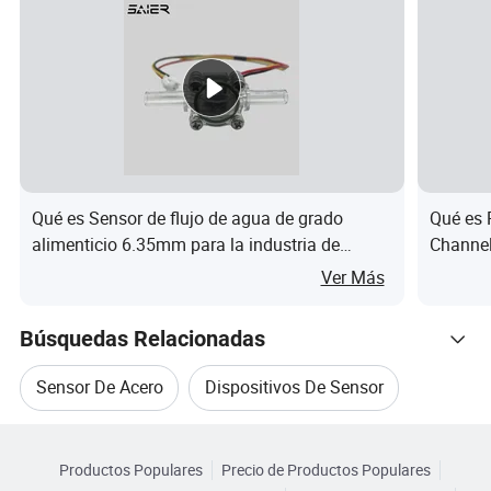
Nombre de la empresa: Suzhou Conversion Technology
Co., Ltd
Qué es Sensor de flujo de agua de grado
Qué es 
alimenticio 6.35mm para la industria de
Channel
bebidas OEM
respald
Ver Más
Búsquedas Relacionadas
Sensor De Acero
Dispositivos De Sensor
Navegar por Categorías
Multi Sensor
Circuitos De Sensores
Productos Populares
Precio de Productos Populares