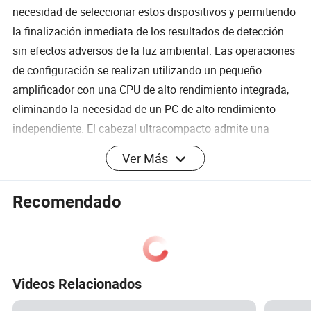
necesidad de seleccionar estos dispositivos y permitiendo
la finalización inmediata de los resultados de detección
sin efectos adversos de la luz ambiental. Las operaciones
de configuración se realizan utilizando un pequeño
amplificador con una CPU de alto rendimiento integrada,
eliminando la necesidad de un PC de alto rendimiento
independiente. El cabezal ultracompacto admite una
amplia gama de distancias de instalación de 50 a 3000
Ver Más
mm, y el campo de visión máximo de 2730 × 2044 mm
permite detecciones desde ángulos extremadamente
Recomendado
amplios, lo que permite una amplia variedad de
aplicaciones.
Videos Relacionados
Información de referencia