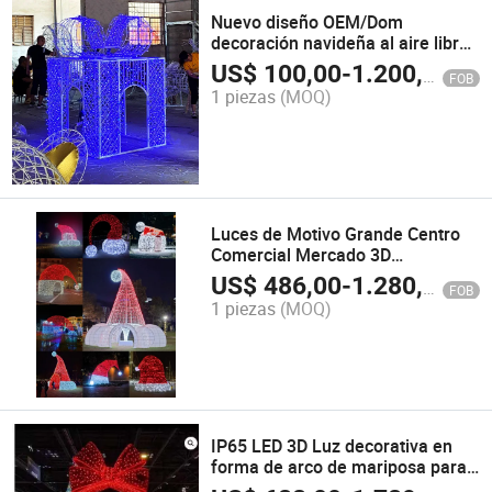
Nuevo diseño OEM/Dom
decoración navideña al aire libre
figura de caja de regalo con luces
US$
100,00
-
1.200,00
FOB
LED multicolor
1 piezas
(MOQ)
Luces de Motivo Grande Centro
Comercial Mercado 3D
Decoración LED Exterior de Oso
US$
486,00
-
1.280,00
FOB
de Peluche
1 piezas
(MOQ)
IP65 LED 3D Luz decorativa en
forma de arco de mariposa para
decoración de jardín en Navidad y