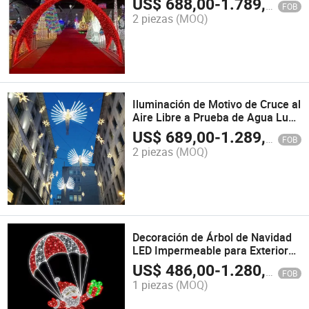
US$
688,00
-
1.789,00
FOB
Halloween
2 piezas
(MOQ)
Iluminación de Motivo de Cruce al
Aire Libre a Prueba de Agua Luz
Nocturna Decoración de Calle 3D
US$
689,00
-
1.289,00
FOB
Luces
2 piezas
(MOQ)
Decoración de Árbol de Navidad
LED Impermeable para Exterior
Cuerda 2D 3D Luz con Motivo de
US$
486,00
-
1.280,00
FOB
Campana
1 piezas
(MOQ)