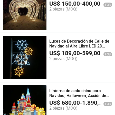
Personalizable para Bodas al Aire
US$
150,00
-
400,00
FOB
Libre
2 piezas
(MOQ)
Luces de Decoración de Calle de
Navidad al Aire Libre LED 2D
Motivos Decorativos Montados en
US$
189,00
-
599,00
FOB
Poste
2 piezas
(MOQ)
Linterna de seda china para
Navidad, Halloween, Acción de
Gracias, Año Nuevo Chino
US$
680,00
-
1.890,00
FOB
2 piezas
(MOQ)