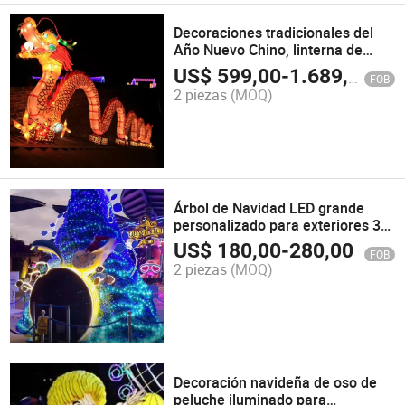
Decoraciones tradicionales del
Año Nuevo Chino, linterna de
dragón de seda impermeable,
US$
599,00
-
1.689,00
FOB
linterna de dragón china para
2 piezas
(MOQ)
exteriores
Árbol de Navidad LED grande
personalizado para exteriores 3D
tema oceánico para decoraciones
US$
180,00
-
280,00
FOB
navideñas en parques y centros
2 piezas
(MOQ)
comerciales
Decoración navideña de oso de
peluche iluminado para