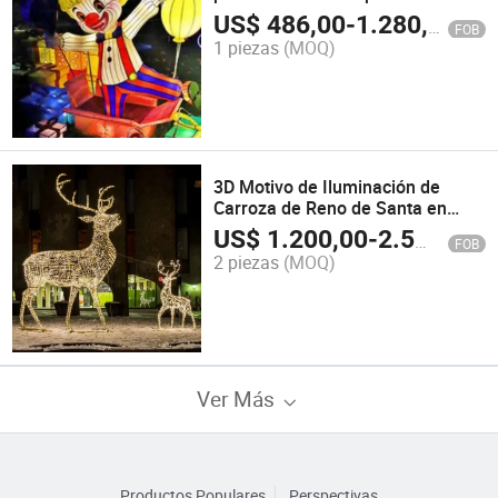
exteriores e interiores en el jardín
US$
486,00
-
1.280,00
FOB
1 piezas
(MOQ)
3D Motivo de Iluminación de
Carroza de Reno de Santa en
Acrílico a Tamaño Real
US$
1.200,00
-
2.500,00
FOB
2 piezas
(MOQ)
Ver Más
Productos Populares
Perspectivas