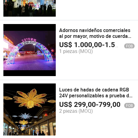
Adornos navideños comerciales
al por mayor, motivo de cuerda
navideña
US$
1.000,00
-
1.500,00
FOB
1 piezas
(MOQ)
Luces de hadas de cadena RGB
24V personalizables a prueba de
agua para decoraciones
US$
299,00
-
799,00
FOB
navideñas al aire libre con tema
2 piezas
(MOQ)
floral de linterna IP65