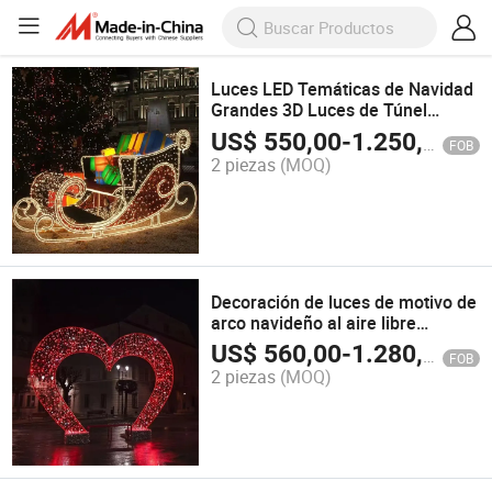
Luces LED Temáticas de Navidad
Grandes 3D Luces de Túnel
Decorar el Motivo del Arco
US$
550,00
-
1.250,00
FOB
2 piezas
(MOQ)
Decoración de luces de motivo de
arco navideño al aire libre
personalizado 3D escultura de
US$
560,00
-
1.280,00
FOB
arco elegante
2 piezas
(MOQ)