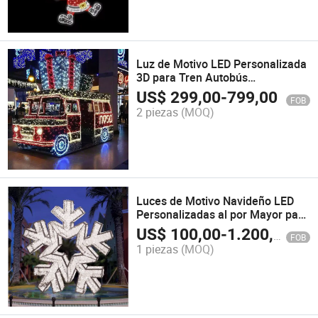
Luz de Motivo LED Personalizada
3D para Tren Autobús
Impermeable IP65 para
US$
299,00
-
799,00
FOB
Decoración Exterior de Navidad
2 piezas
(MOQ)
Halloween Festival para Centro
Comercial Parque
Luces de Motivo Navideño LED
Personalizadas al por Mayor para
Decoración Exterior 2D Copo de
US$
100,00
-
1.200,00
FOB
Nieve a Través de la Calle
1 piezas
(MOQ)