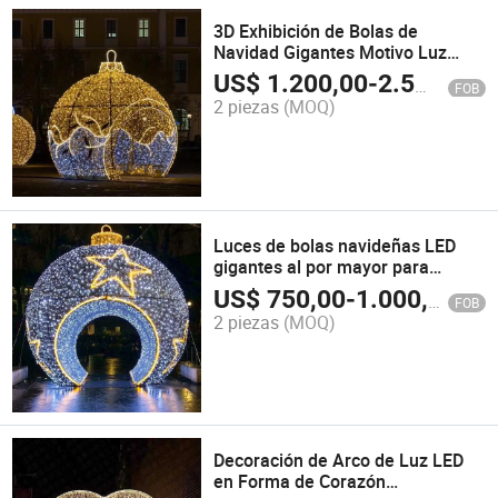
3D Exhibición de Bolas de
Navidad Gigantes Motivo Luz
Decoración Navideña Exterior
US$
1.200,00
-
2.500,00
FOB
2 piezas
(MOQ)
Luces de bolas navideñas LED
gigantes al por mayor para
decoración de calles
US$
750,00
-
1.000,00
FOB
2 piezas
(MOQ)
Decoración de Arco de Luz LED
en Forma de Corazón