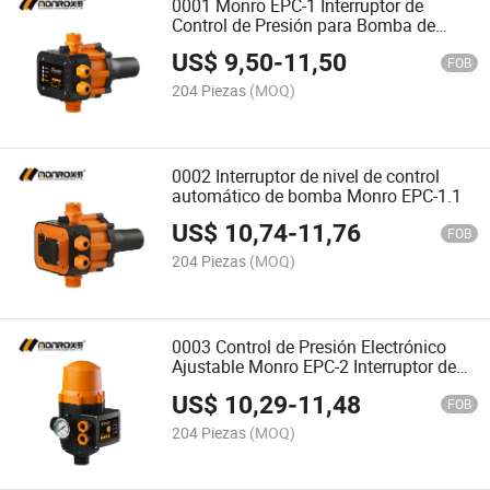
0001 Monro EPC-1 Interruptor de
Control de Presión para Bomba de
Agua
US$
9,50
-
11,50
FOB
204 Piezas
(MOQ)
0002 Interruptor de nivel de control
automático de bomba Monro EPC-1.1
US$
10,74
-
11,76
FOB
204 Piezas
(MOQ)
0003 Control de Presión Electrónico
Ajustable Monro EPC-2 Interruptor de
Control de Nivel
US$
10,29
-
11,48
FOB
204 Piezas
(MOQ)