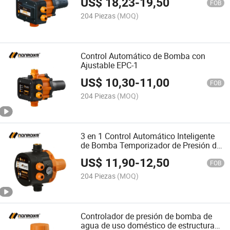
US$
18,23
-
19,50
FOB
204 Piezas
(MOQ)
Control Automático de Bomba con
Ajustable EPC-1
US$
10,30
-
11,00
FOB
204 Piezas
(MOQ)
3 en 1 Control Automático Inteligente
de Bomba Temporizador de Presión de
Flujo EPC-15
US$
11,90
-
12,50
FOB
204 Piezas
(MOQ)
Controlador de presión de bomba de
agua de uso doméstico de estructura