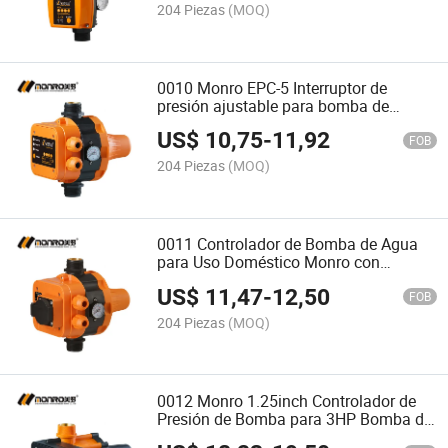
204 Piezas
(MOQ)
0010 Monro EPC-5 Interruptor de
presión ajustable para bomba de
control
US$
10,75
-
11,92
FOB
204 Piezas
(MOQ)
0011 Controlador de Bomba de Agua
para Uso Doméstico Monro con
Enchufe Euro EPC-5.1
US$
11,47
-
12,50
FOB
204 Piezas
(MOQ)
0012 Monro 1.25inch Controlador de
Presión de Bomba para 3HP Bomba de
Agua