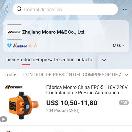
Zhejiang Monro M&E Co., Ltd.
Más
Inicio
Producto
Empresa
Descubrir
Contacto
Todos
CONTROL DE PRESIÓN DEL COMPRESOR DE AIRE
Fábrica Monro China EPC-5 110V 220V
Controlador de Presión Automático
Interruptor de Presión de Bomba de
US$
10,50
-
11,80
Agua
FOB
204 Piezas
(MOQ)