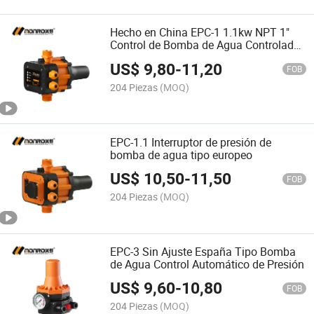
Hecho en China EPC-1 1.1kw NPT 1"
Control de Bomba de Agua Controlador
Automático de Bomba
US$
9,80
-
11,20
FOB
204 Piezas
(MOQ)
EPC-1.1 Interruptor de presión de
bomba de agua tipo europeo
US$
10,50
-
11,50
FOB
204 Piezas
(MOQ)
EPC-3 Sin Ajuste España Tipo Bomba
de Agua Control Automático de Presión
US$
9,60
-
10,80
FOB
204 Piezas
(MOQ)