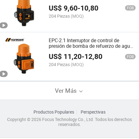
vertical Monro EPC-2
US$
9,60
-
10,80
FOB
204 Piezas
(MOQ)
EPC-2.1 Interruptor de control de
presión de bomba de refuerzo de agua
doméstica con enchufe euro
US$
11,20
-
12,80
FOB
204 Piezas
(MOQ)
Ver Más
Productos Populares
Perspectivas
Copyright © 2026 Focus Technology Co., Ltd. Todos los derechos
reservados.