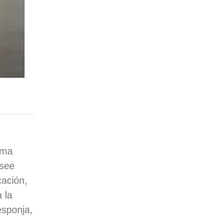
rma
osee
cación,
 la
esponja,