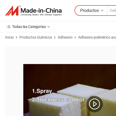
Productos
Todas las Categorías
Inicio
Productos Químicos
Adhesivo
Adhesivo polimérico a
Imágenes de productos de Adhesivo de goma neopreno cloropreno e