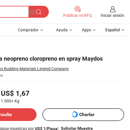
Iniciar sesión
Publicar mi RFQ
Comprador
Ayuda
Apps
Español
a neopreno cloropreno en spray Maydos
 Building Materials Limited Company
os
US$ 1,67
1.000+
Kg
nsulta
Charlar
nsigue muestras por
!
Solicitar Muestra
US$ 1/Pieza