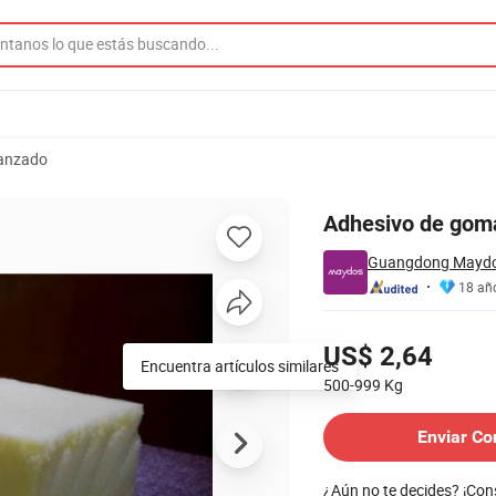
vanzado
n spray Maydos
Adhesivo de gom
Guangdong Maydos
18 añ
Precios
US$ 2,64
Encuentra artículos similares
500-999
Kg
Contactar al Proveedor
Enviar Co
¿Aún no te decides? ¡Co