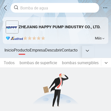
ZHEJIANG HAPPY PUMP INDUSTRY CO., LTD.
Más
Inicio
Producto
Empresa
Descubrir
Contacto
Todos
bombas de superficie
bombas sumergibles
Las