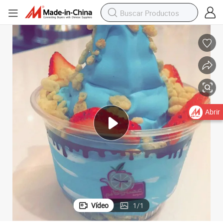
10oz Taza de helado de plástico, taza de sundae de mascotas con tapa
Abrir
Vídeo
1
/
1