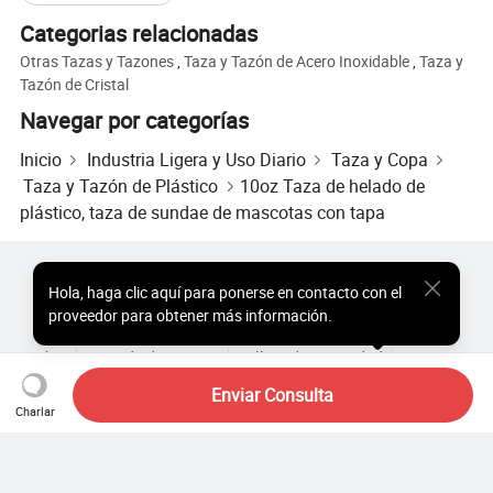
Categorias relacionadas
Otras Tazas y Tazones
,
Taza y Tazón de Acero Inoxidable
,
Taza y
Tazón de Cristal
Navegar por categorías
Inicio
Industria Ligera y Uso Diario
Taza y Copa
Taza y Tazón de Plástico
10oz Taza de helado de
plástico, taza de sundae de mascotas con tapa
Productos Populares
Precio de Productos Populares
Hola
,
haga clic aquí para ponerse en contacto con el
Productos Populares al por Mayor
Comprador de Estrella
proveedor para obtener más información.
Sitio de PC
Perspectivas
Sobre
Acuerdo de Usuario
Política de Privacidad
Contacto
Copyright © 2026 Focus Technology Co., Ltd. All Rights Reserved
Enviar Consulta
Charlar
¿Aún estás buscando?