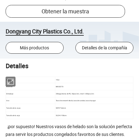
Obtener la muestra
Dongyang City Plastics Co., Ltd.
Más productos
Detalles de la compañía
Detalles
Capacidad
10oz
Material
MASCOTA
Embalaje
20bags/bolsa de PE, 50pcs/ctn, total 1.000pcs/ctn
Uso
Taza de creeam helado, taza de sundae, taza de yogur
Tamaño de la copa
98*57*66mm
Tamaño de la caja
50,5*41*38cm
¡por supuesto! Nuestros vasos de helado son la solución perfecta
para servir los productos congelados favoritos de sus clientes.