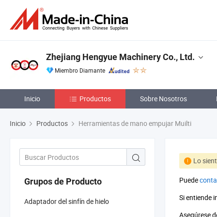
Zhejiang Hengyue Machinery Co., Ltd.
Miembro Diamante
Inicio
Productos
Sobre Nosotros
Inicio
Productos
Herramientas de mano empujar Muilti
Lo sien
Puede
conta
Grupos de Producto
Si entiende 
Adaptador del sinfín de hielo
Asegúrese de