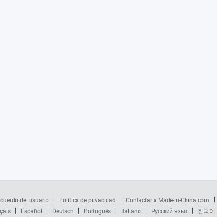
cuerdo del usuario
Política de privacidad
Contactar a Made-in-China.com
çais
Español
Deutsch
Português
Italiano
Русский язык
한국어