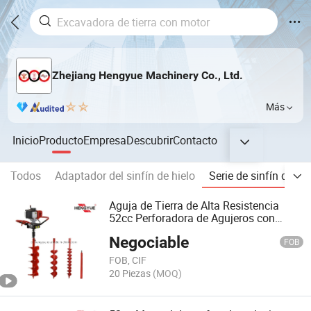
Zhejiang Hengyue Machinery Co., Ltd.
Más
Inicio
Producto
Empresa
Descubrir
Contacto
Todos
Adaptador del sinfín de hielo
Serie de sinfín de tie
Aguja de Tierra de Alta Resistencia
52cc Perforadora de Agujeros con
Motor de Gasolina
Negociable
FOB
FOB, CIF
20 Piezas
(MOQ)