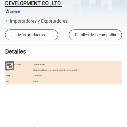
DEVELOPMENT CO., LTD.
Importadores y Exportadores
Más productos
Detalles de la compañía
Detalles
Silla de plástico
Nombre del producto
Negro/rojo/blanco/marrón/verde/azul/rojo/ personalizable
Color
100Pieces
MOQ
Orden
Estilo