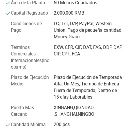
Área de la Planta
50 Metros Cuadrados
En el corazón del éxito de CHRCASE reside una profunda
Capital Registrado
2,000,000 RMB
comprensión de la ergonomía humana y una dedicación
inquebrantable a explorar las profundidades de la cultura
Condiciones de
LC, T/T, D/P, PayPal, Western
del mobiliario. Esta fusión de ciencia y arte ha alimentado
Pago
Union, Pago de pequeña cantidad,
la creación de diseños que no son meramente funcionales
Money Gram
sino que también encarnan la elegancia y sofisticación
Términos
EXW, CFR, CIF, DAT, FAS, DDP, DAP,
intemporales. Al estudiar meticulosamente la intrincada
Comerciales
CIP, CPT, FCA
interacción entre el cuerpo humano y su entorno,
Internacionales(Inc
CHRCASE ha elaborado piezas de mobiliario que
oterms)
promueven una postura óptima, reducen la fatiga y
mejoran el bienestar general, un verdadero testimonio de
Plazo de Ejecución
Plazo de Ejecución de Temporada
su compromiso de guiar la cultura del hogar hacia una
Medio
Alta: Un Mes, Tiempo de Entrega
dirección más sana y armoniosa.
Fuera de Temporada, Dentro de
15 días Laborables
La variada cartera de productos de la empresa muestra
una versatilidad notable, que abarca sillas de comedor,
Puerto Más
XINGANG,QIGNDAO
sillas de sofá, sillas de juego, sillas de oficina, y una
Cercano
,SHANGHAI,NINGBO
miríada de otros artículos esenciales para muebles de
Cantidad Mínima
200 pcs
casa. Cada pieza está impregnada de una personalidad