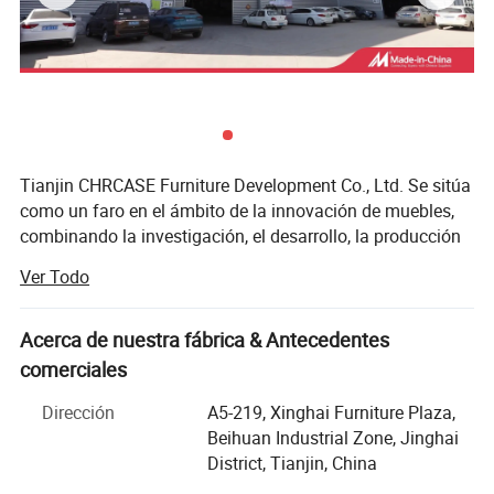
Tianjin CHRCASE Furniture Development Co., Ltd. Se sitúa
como un faro en el ámbito de la innovación de muebles,
combinando la investigación, el desarrollo, la producción
y las ventas en una entidad fluida y dinámica. Ubicada en
Ver Todo
la bulliciosa metrópolis de Tianjin, China, esta prestigiosa
empresa cuenta con una impresionante huella operativa
que abarca aproximadamente 30, 000 metros cuadrados,
Acerca de nuestra fábrica & Antecedentes
un testimonio de su incesante búsqueda de la excelencia
comerciales
y la escalabilidad. Con una capacidad de producción que
Dirección
A5-219, Xinghai Furniture Plaza,
se eleva más allá de la Marca de 40, 000 sillas por mes,
Beihuan Industrial Zone, Jinghai
CHRCASE demuestra constantemente su capacidad para
District, Tianjin, China
satisfacer las demandas en constante evolución del
mercado mundial de muebles.