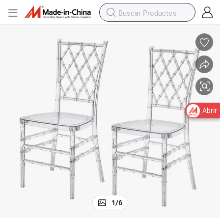
Sillas de plástico para banquetes de hotel y bodas en restaurante
Abrir
1
/
6