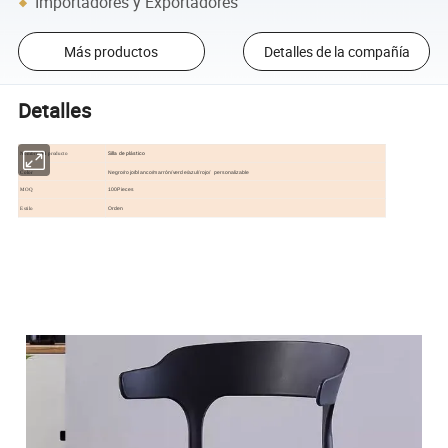
Importadores y Exportadores
Más productos
Detalles de la compañía
Detalles
Silla de plástico
Nombre del producto
Negro/rojo/blanco/marrón/verde/azul/rojo/ personalizable
Color
100Pieces
MOQ
Orden
Estilo