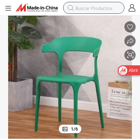
Abrir
1
/
6