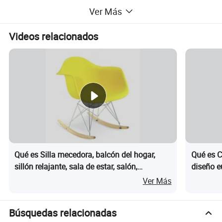
Ver Más
Videos relacionados
Qué es Silla mecedora, balcón del hogar,
Qué es C
sillón relajante, sala de estar, salón,
diseño e
dormitorio, silla individual
con resp
Ver Más
comedor 
Búsquedas relacionadas