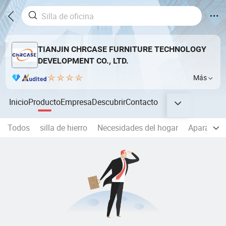
TIANJIN CHRCASE FURNITURE TECHNOLOGY
DEVELOPMENT CO., LTD.
Más
Inicio
Producto
Empresa
Descubrir
Contacto
Todos
silla de hierro
Necesidades del hogar
Aparato el