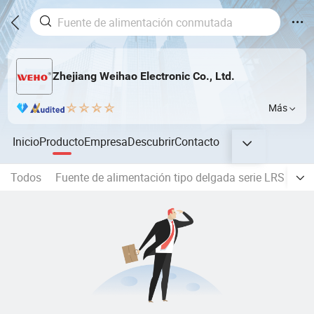
Zhejiang Weihao Electronic Co., Ltd.
Más
Inicio
Producto
Empresa
Descubrir
Contacto
Todos
Fuente de alimentación tipo delgada serie LRS
LR