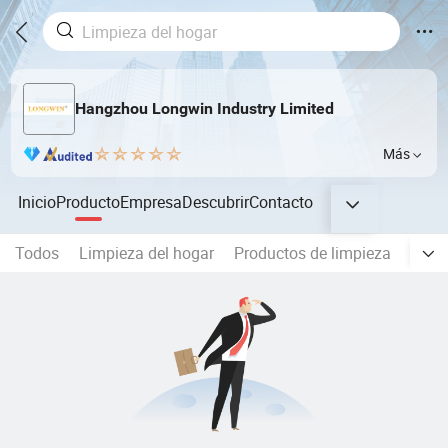
Hangzhou Longwin Industry Limited
Más
Inicio
Producto
Empresa
Descubrir
Contacto
Todos
Limpieza del hogar
Productos de limpieza
Elec