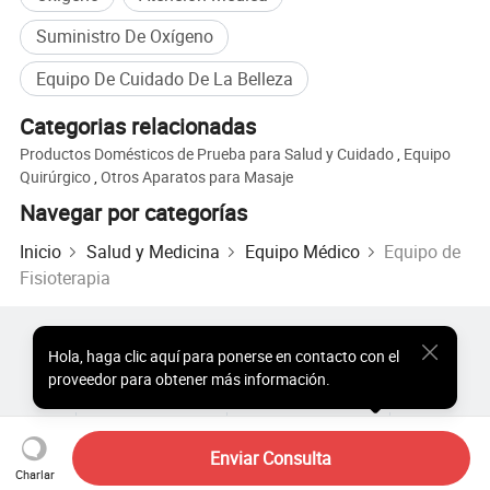
Suministro De Oxígeno
Equipo De Cuidado De La Belleza
Categorias relacionadas
Productos Domésticos de Prueba para Salud y Cuidado
,
Equipo
Quirúrgico
,
Otros Aparatos para Masaje
Navegar por categorías
Inicio
Salud y Medicina
Equipo Médico
Equipo de
Fisioterapia
Productos Populares
Precio de Productos Populares
Hola
,
haga clic aquí para ponerse en contacto con el
Productos Populares al por Mayor
Comprador de Estrella
proveedor para obtener más información.
Sitio de PC
Perspectivas
Sobre
Acuerdo de Usuario
Política de Privacidad
Contacto
Copyright © 2026 Focus Technology Co., Ltd. All Rights Reserved
Enviar Consulta
Charlar