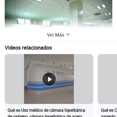
Ver Más
Videos relacionados
Qué es Uso médico de cámara hiperbárica
Qué es C
de oxígeno, cámara hiperbárica de acero
aspecto 