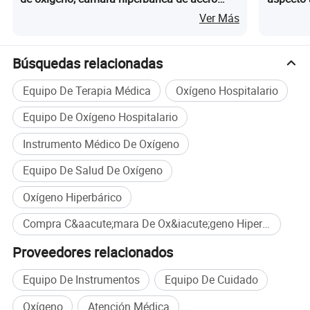
simple para la curación de heridas
oxígeno 
Ver Más
Búsquedas relacionadas
Equipo De Terapia Médica
Oxígeno Hospitalario
Equipo De Oxígeno Hospitalario
Instrumento Médico De Oxígeno
Equipo De Salud De Oxígeno
Oxígeno Hiperbárico
Compra C&aacute;mara De Ox&iacute;geno Hiperb&aacute;rico Grande al por mayor
Proveedores relacionados
Equipo De Instrumentos
Equipo De Cuidado
Oxígeno
Atención Médica