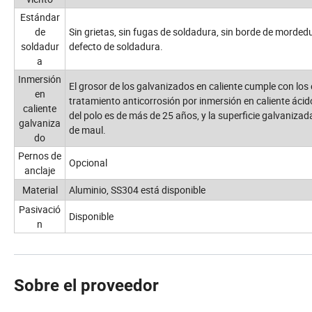
Estándar
de
Sin grietas, sin fugas de soldadura, sin borde de morded
soldadur
defecto de soldadura.
a
Inmersión
El grosor de los galvanizados en caliente cumple con los e
en
tratamiento anticorrosión por inmersión en caliente áci
caliente
del polo es de más de 25 años, y la superficie galvanizad
galvaniza
de maul.
do
Pernos de
Opcional
anclaje
Material
Aluminio, SS304 está disponible
Pasivació
Disponible
n
Sobre el proveedor