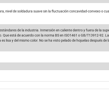
ura, nivel de soldadura suave sin la fluctuación concavidad-convexo o cua
stándares de la industria. Inmersión en caliente dentro y fuera de la supe
do. Que está de acuerdo con la norma BS en ISO1461 o GB/T13912-92. La 
a es lisa y del mismo color. No se ha visto pelado de hojuelas después de 