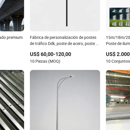
izado premium
Fábrica de personalización de postes
15m/18m/2
de tráfico Ddk, poste de acero, poste de
Poste de ilum
lámpara, poste de monitoreo, poste de
octagonal de
US$ 60,00-120,00
US$ 2.000
carretera
con cámara 
10 Piezas (MOQ)
10 Conjunto