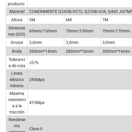
producto
Material
COMÚNMENTE Q345B/A572, Q235B/A36, Q460 ,ASTM573
Altura
5M
6M
7M
Dimensio
60mm/150mm
70mm/150mm
70mm/170mm
nes (d/D)
Grosor
3,0mm
3,0mm
3,0mm
Brida
260mm*14mm
280mm*16mm
300mm*16mm
Toleranci
±2/%
a de cota
Límite
elástico
285Mpa
mínimo
Máxima
resistenci
415Mpa
a a la
tracción
Rendimie
nto
Clase II
anticorro