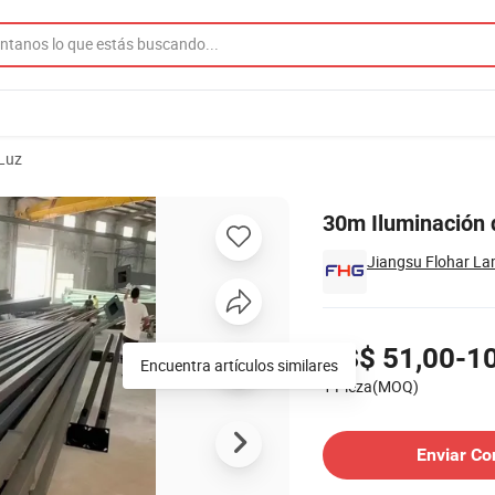
Luz
edida
30m Iluminación 
Jiangsu Flohar La
Precios
US$ 51,00-1
Encuentra artículos similares
1 Pieza(MOQ)
Contactar al Proveedor
Enviar Co