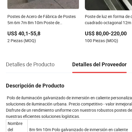
Postes de Acero de Fábrica de Postes
Poste de luz en forma de
5m 6m 7m 8m 10m Poste de
cuadrado octagonal 12m 
Iluminación de Calle para Carretera
de acero galvanizado
US$ 40,1-55,8
US$ 80,00-220,00
2 Piezas (MOQ)
100 Piezas (MOQ)
Detalles de Producto
Detalles del Proveedor
Descripción de Producto
Polo de iluminación galvanizado de inmersión en caliente personalizado
soluciones de iluminación urbana. Precio competitivo - valor inmejorab
Disfrute de un rendimiento uniforme con nuestros robustos postes de
nuestras eficientes soluciones logísticas.
Nombre
del
8m 9m 10m Polo galvanizado de inmersión en caliente