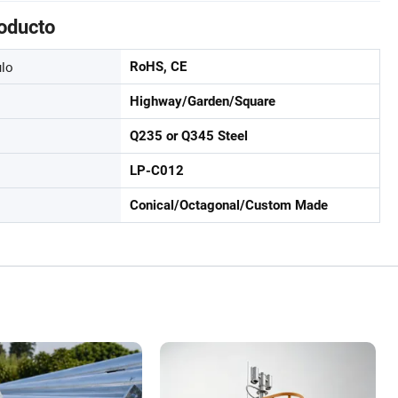
roducto
ulo
RoHS, CE
Highway/Garden/Square
Q235 or Q345 Steel
LP-C012
Conical/Octagonal/Custom Made