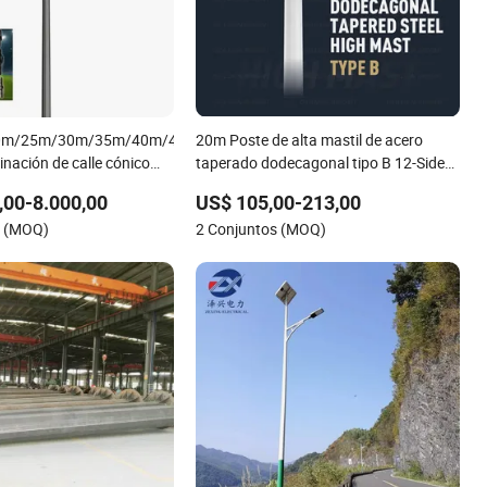
0m/25m/30m/35m/40m/45m/50m
20m Poste de alta mastil de acero
inación de calle cónico
taperado dodecagonal tipo B 12-Sided
 acero galvanizado negro
Q235/Q355 acero
,00-8.000,00
US$ 105,00-213,00
CCTV
s (MOQ)
2 Conjuntos (MOQ)