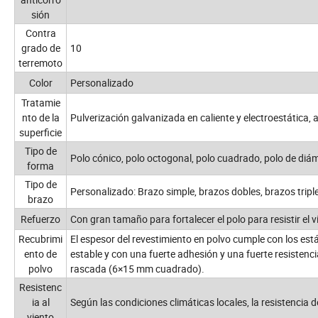
sión
Contra
grado de
10
terremoto
Color
Personalizado
Tratamie
nto de la
Pulverización galvanizada en caliente y electroestática, 
superficie
Tipo de
Polo cónico, polo octogonal, polo cuadrado, polo de diá
forma
Tipo de
Personalizado: Brazo simple, brazos dobles, brazos tripl
brazo
Refuerzo
Con gran tamaño para fortalecer el polo para resistir el v
Recubrimi
El espesor del revestimiento en polvo cumple con los está
ento de
estable y con una fuerte adhesión y una fuerte resistencia
polvo
rascada (6×15 mm cuadrado).
Resistenc
ia al
Según las condiciones climáticas locales, la resistencia 
viento