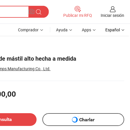
Iniciar sesión
Publicar mi RFQ
Comprador
Ayuda
Apps
Español
de mástil alto hecha a medida
mps Manufacturing Co., Ltd.
00,00
nsulta
Charlar