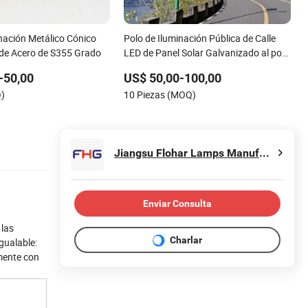
inación Metálico Cónico
Polo de Iluminación Pública de Calle
de Acero de S355 Grado
LED de Panel Solar Galvanizado al por
Mayor 3-20m 4m 5m 6m 7m 8m 9m
-50,00
US$ 50,00-100,00
10m 11m 12m
Q)
10 Piezas (MOQ)
Jiangsu Flohar Lamps Manufacturing Co., Ltd.
Enviar Consulta
 las
Charlar
gualable:
mente con