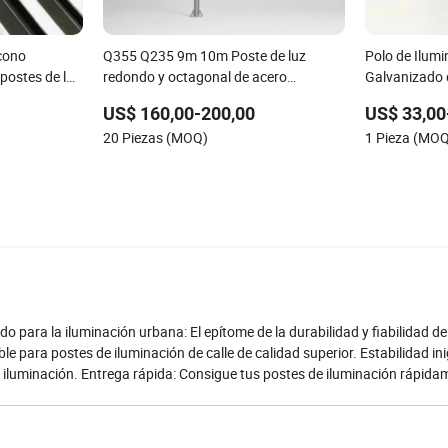
 cono
Q355 Q235 9m 10m Poste de luz
Polo de Ilum
postes de luz
redondo y octagonal de acero
Galvanizado 
galvanizado en caliente para
US$ 160,00-200,00
US$ 33,00
alumbrado público
20 Piezas (MOQ)
1 Pieza (MO
 para la iluminación urbana: El epítome de la durabilidad y fiabilidad de
le para postes de iluminación de calle de calidad superior. Estabilidad ini
 iluminación. Entrega rápida: Consigue tus postes de iluminación rápida