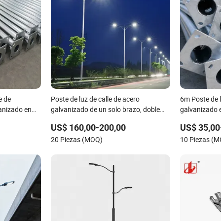
 de
Poste de luz de calle de acero
6m Poste de l
anizado en
galvanizado de un solo brazo, doble
galvanizado e
onal
brazo, cónico, cuadrado y octagonal
iluminación d
US$ 160,00-200,00
US$ 35,00
12m
20 Piezas (MOQ)
10 Piezas (