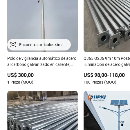
Encuentra artículos similares
Polo de vigilancia automático de acero
Q355 Q235 9m 10m Poste
al carbono galvanizado en caliente,
iluminación de acero galv
grueso (a prueba de rayos y
caliente, redondo y octog
US$ 300,00
US$ 98,00-118,00
waterproof)
1 Pieza (MOQ)
100 Piezas (MOQ)