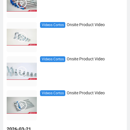
Onsite Product Video
Vídeos Cortos
Onsite Product Video
Vídeos Cortos
Onsite Product Video
Vídeos Cortos
2026-03-21