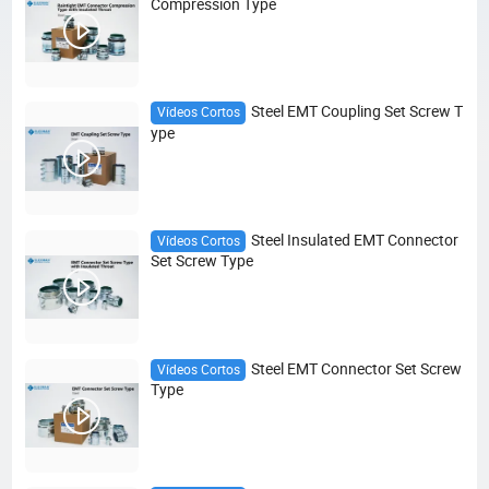
Compression Type
Steel EMT Coupling Set Screw T
Vídeos Cortos
ype
Steel Insulated EMT Connector
Vídeos Cortos
Set Screw Type
Steel EMT Connector Set Screw
Vídeos Cortos
Type