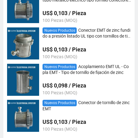
de fundición a presión de zinc
US$ 0,103 / Pieza
100 Piezas (MOQ)
Conector EMT de zinc fundi
Nuevos Productos
do a presión listado UL tipo con tornillos de tip
o de tornillo de ajuste
US$ 0,103 / Pieza
100 Piezas (MOQ)
Acoplamiento EMT UL - Co
Nuevos Productos
pla EMT - Tipo de tornillo de fijación de zinc
US$ 0,098 / Pieza
100 Piezas (MOQ)
Conector de tornillo de zinc
Nuevos Productos
EMT
US$ 0,103 / Pieza
100 Piezas (MOQ)