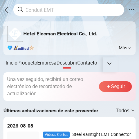
Hefei Elecman Electrical Co., Ltd.
Más
Inicio
Producto
Empresa
Descubrir
Contacto
Una vez seguido, recibirá un correo
electrónico de recordatorio de
Seguir
actualización
Todos
Últimas actualizaciones de este proveedor
2026-08-08
Steel Raintight EMT Connector
Vídeos Cortos