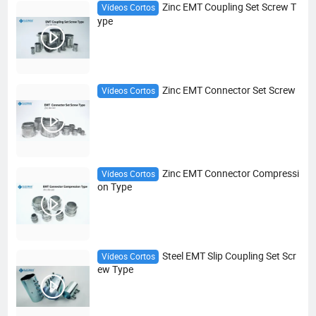
Zinc EMT Coupling Set Screw T
Vídeos Cortos
ype
Zinc EMT Connector Set Screw
Vídeos Cortos
Zinc EMT Connector Compressi
Vídeos Cortos
on Type
Steel EMT Slip Coupling Set Scr
Vídeos Cortos
ew Type