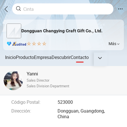
Dongguan Changying Craft Gift Co., Ltd.
Más
Inicio
Producto
Empresa
Descubrir
Contacto
Yanni
Sales Director
Sales Division Department
Código Postal:
523000
Dirección:
Dongguan, Guangdong,
China