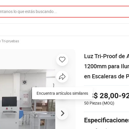
 Tri-pruebas
Luz Tri-Proof de
1200mm para Ilu
en Escaleras de 
Encuentra artículos similares
US$ 28,00-9
50 Piezas
(MOQ)
Especificacione