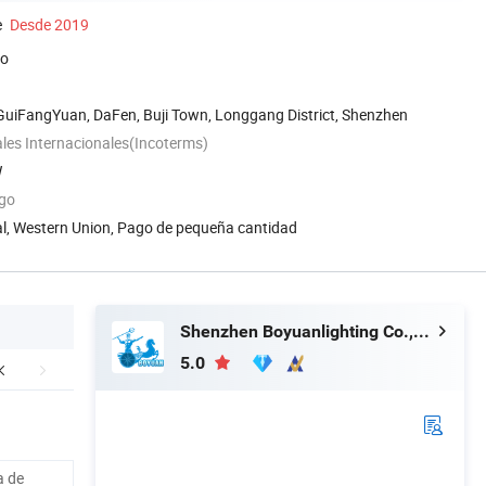
e
Desde 2019
do
 GuiFangYuan, DaFen, Buji Town, Longgang District, Shenzhen
les Internacionales(Incoterms)
W
ago
al, Western Union, Pago de pequeña cantidad
Shenzhen Boyuanlighting Co.,Ltd.
5.0
a de