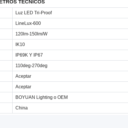
ETROS TÉCNICOS
Luz LED Tri-Proof
LineLux-600
120lm-150lm/W
IK10
IP69K Y IP67
110deg-270deg
Aceptar
Aceptar
BOYUAN Lighting o OEM
China