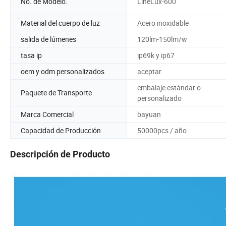
No. de Modelo.
LineLux-600
Material del cuerpo de luz
Acero inoxidable
salida de lúmenes
120lm-150lm/w
tasa ip
ip69k y ip67
oem y odm personalizados
aceptar
embalaje estándar o
Paquete de Transporte
personalizado
Marca Comercial
bayuan
Capacidad de Producción
50000pcs / año
Descripción de Producto