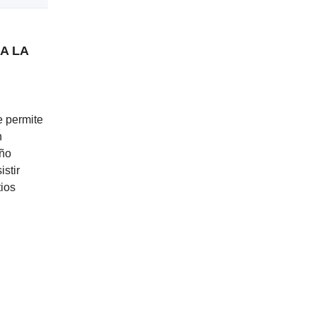
A LA
e permite
n
eño
istir
tios