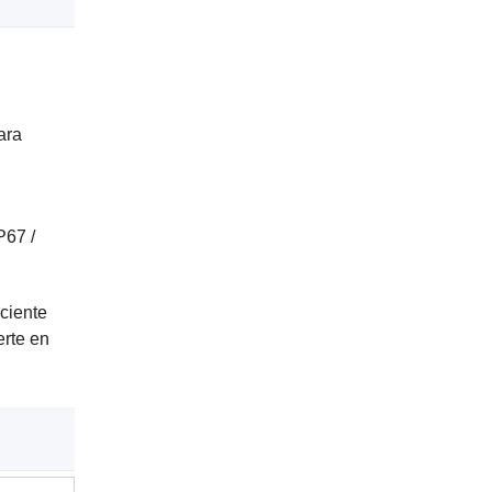
ara
P67 /
iciente
erte en