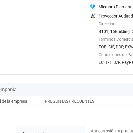
Miembro Diamant
Proveedor Audita
Dirección
B101, 16Building,
Términos Comercia
FOB, CIF, DDP, EX
Condiciones de P
LC, T/T, D/P, PayP
Compañía
il de la empresa
PREGUNTAS FRECUENTES
Anticorrosión, A prueb