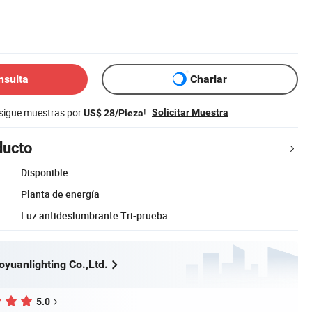
nsulta
Charlar
nsigue muestras por
!
Solicitar Muestra
US$ 28/Pieza
ducto
Disponible
Planta de energía
Luz antideslumbrante Tri-prueba
yuanlighting Co.,Ltd.
5.0