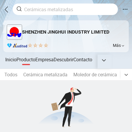
SHENZHEN JINGHUI INDUSTRY LIMITED
Más
Inicio
Producto
Empresa
Descubrir
Contacto
Todos
Cerámica metalizada
Moledor de cerámica
El s