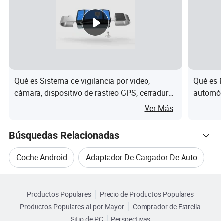
Módulo WIFI
Trolink TL8800D0SB
Entrada de
5V 1A
alimentación
Potencia de
5V 1A
salida
Qué es Sistema de vigilancia por video,
Qué es 
Admite 2,4G 5,0G de doble banda,
cámara, dispositivo de rastreo GPS, cerradura
automóv
Frecuencia WIFI
ancho de banda 20/40MHz
de puerta con video
de Goog
Ver Más
IEEE 802,11b/g/n/ac/AX, compatible
Estándar WLAN
Búsquedas Relacionadas
con Wi-Fi
Especificación
Coche Android
Adaptador De Cargador De Auto
Antena integrada
de antena
Categorias Relacionadas
Adaptador De Auto Usb
Coche Carplay
Versión
5
Productos Populares
Precio de Productos Populares
Navegar por Categorías
Bluetooth
Productos Populares al por Mayor
Comprador de Estrella
Adaptador De Motocicleta
Gps De Android Auto
Distancia
Sitio de PC
Perspectivas