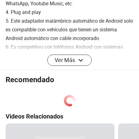
WhatsApp, Youtube Music, etc.
4. Plug and play
5. Este adaptador inalámbrico automático de Android solo
es compatible con vehículos que tienen un sistema
Android automático con cable incorporado.
6. Es competitivo con teléfonos Android con sistemas
Android 11 o superior o teléfonos Google o Samsung con
Ver Más
sistemas Android 10,0 o superior.
7. Con 5G WiFi
Recomendado
8. Portátil y de pequeño tamaño.
Especificaciones:
Videos Relacionados
Procesador
ALLWINNER V851S