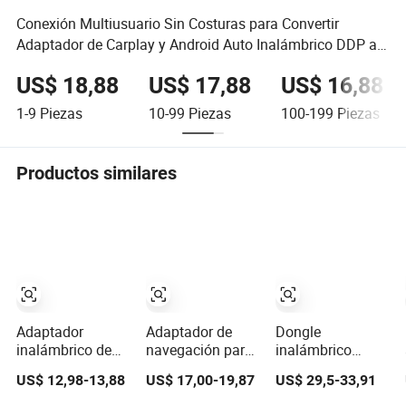
Conexión Multiusuario Sin Costuras para Convertir
Adaptador de Carplay y Android Auto Inalámbrico DDP a
EE. UU
US$ 18,88
US$ 17,88
US$ 16,88
1-9
Piezas
10-99
Piezas
100-199
Piezas
Productos similares
Adaptador
Adaptador de
Dongle
inalámbrico de
navegación para
inalámbrico
Android Auto
coche, dongle
Carplay Android
US$ 12,98-13,88
US$ 17,00-19,87
US$ 29,5-33,91
para Carplay
USB para
Auto Smart Link
módulos Carplay
para reproductor