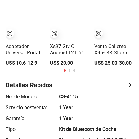
de iPhone y
de navegación
Android Auto
Android Mini USB
Carplay Mirrorlink
Adaptador
Xs97 Gtv Q
Venta Caliente
Universal Portátil
Android 12 H618
X96s 4K Stick de
Inteligente para
Dongle de TV 4K
TV Amlogic
US$ 10,6-12,9
US$ 20,00
US$ 25,00-30,00
Coche USB
Hdr 2GB DDR3
Android 9.0
Inalámbrico
16GB Emmc
S905y2
Carplay Android
WiFi6 Bt 5.2
Cuádruple Núcleo
Auto
WiFi Bt 1080P 4K
Detalles Rápidos
Dongle de TV
No. de Modelo.:
CS-4115
Servicio postventa:
1 Year
Garantía:
1 Year
Tipo:
Kit de Bluetooth de Coche