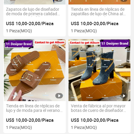
Zapatos de lujo de diseñador
Tienda en línea de réplicas de
de moda de primera calidad
zapatillas de lujo de China al
5AAA Precio de fábrica Espejo
por mayor Original 1: 1 Espejo
1: 1 Réplicas imitadas para
5A Copia de zapatos de cuero
US$ 10,00-20,00/Pieza
US$ 10,00-20,00/Pieza
mujeres Venta al por mayor
de diseñador casual para
1 Pieza
(MOQ)
1 Pieza
(MOQ)
Damas Tienda en línea de
dama de Guangdong
réplicas de China Zapatos de
Producto de cuero de
tacón de cuero
Guangdong
Tienda en línea de réplicas de
Venta de fábrica al por mayor
lujo y de moda para el verano,
botas de cuero de diseñador
zapatos de cuero de diseñador
para mujeres, moda, tacones
de marca famosa, zapatillas
altos para damas, al por
US$ 10,00-20,00/Pieza
US$ 10,00-20,00/Pieza
de EVA PU, las mejores
mayor, lujo, marca famosa
1 Pieza
(MOQ)
1 Pieza
(MOQ)
zapatillas para mujeres de piel
original 1:1 réplicas en línea
de oveja 1: 1
tienda espejo 5AAA zapatos