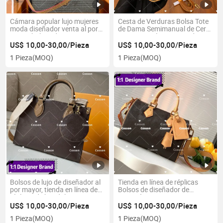
Cámara popular lujo mujeres
Cesta de Verduras Bolsa Tote
moda diseñador venta al por
de Dama Semimanual de Cera
mayor bolsos de mano
Nueva Popular 1: 1 Tienda en
réplicas de alta calidad tienda
Línea Réplica 5A Bolsos
US$ 10,00-30,00/Pieza
US$ 10,00-30,00/Pieza
en línea carteras bolsas
Redondos de Lujo de Alta
1 Pieza
(MOQ)
1 Pieza
(MOQ)
conjunto europeo cuero lujo
Gama para Mujeres
moda copias de bolsos
Bolsos de lujo de diseñador al
Tienda en línea de réplicas
por mayor, tienda en línea de
Bolsos de diseñador de
réplicas de bandolera 1: 1
imitación Mujeres Marca
espejo 5AAA bolso de
famosa Bolsa copia Fábrica
US$ 10,00-30,00/Pieza
US$ 10,00-30,00/Pieza
imitación de cuero para mujer
Precio al por mayor 1: 1 Espejo
1 Pieza
(MOQ)
1 Pieza
(MOQ)
Neverfull, bolso de mano de
5AAA Calidad Original Cuero