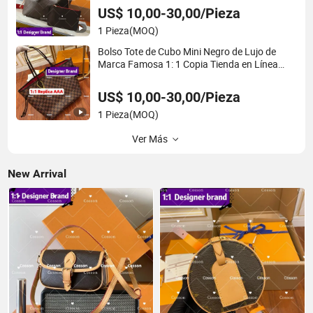
mujeres, tote Neverfull de marca famosa 1: 1
US$ 10,00-30,00/Pieza
bolsos réplicas
1 Pieza
(MOQ)
Bolso Tote de Cubo Mini Negro de Lujo de
Marca Famosa 1: 1 Copia Tienda en Línea
Cuero Genuino Exquisito Popular Versátil Ocio
Réplica Tienda en Línea 5AAA
US$ 10,00-30,00/Pieza
1 Pieza
(MOQ)
Ver Más
New Arrival