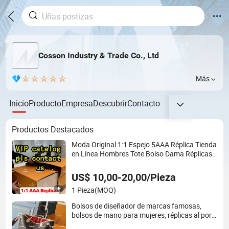
Cosson Industry & Trade Co., Ltd
Más
Inicio
Producto
Empresa
Descubrir
Contacto
Productos Destacados
Moda Original 1:1 Espejo 5AAA Réplica Tienda
en Línea Hombres Tote Bolso Dama Réplicas
Mayorista Señora Hombro Ocio Mujeres
Regalo Lujo Diseñador Copia Bolsos
US$ 10,00-20,00/Pieza
1 Pieza
(MOQ)
Bolsos de diseñador de marcas famosas,
bolsos de mano para mujeres, réplicas al por
mayor 5AAA bolso cruzado de lujo para