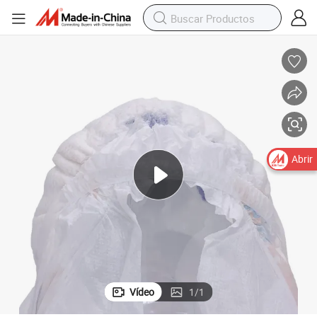
 productos para el cuidado del bebé
Precios competitivos de alta calidad, pañales desechables súper suaves,
Abrir
Vídeo
1
/
1