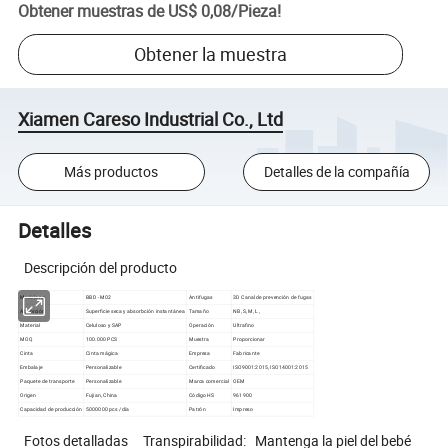
Obtener muestras de
US$ 0,08
/
Pieza
!
Obtener la muestra
Xiamen Careso Industrial Co., Ltd
Más productos
Detalles de la compañía
Detalles
Descripción del producto
Modelo no
BBD - M02
Antifugas
3D Canal de prevención de fugas
Absorción
Superficie seca y absorbción instantánea
Tamaño
NB, S, M, L,
Material
Celuloso y SAP
Operación
Ultrafino
MOQ
100.000 PCS
Muestra
Proporcionar
Cinta
Cinta mágica
Empresa
Fabricante
Embalaje
Personalizable
Certificado
ISO9001:2015, ISO14001:2015
Paquete de transporte
Personalizable
Marca comercial
OEM
Origen
Fujian, China
Código HS
961900
Capacidad de producción
5000000 pcs / día
Patrón
Impreso
Fotos detalladas Transpirabilidad: Mantenga la piel del bebé